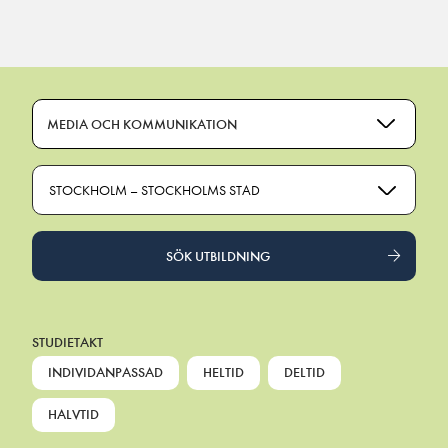
Main Navigation
MEDIA OCH KOMMUNIKATION
STOCKHOLM – STOCKHOLMS STAD
SÖK UTBILDNING
STUDIETAKT
INDIVIDANPASSAD
HELTID
DELTID
HALVTID