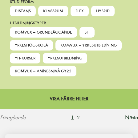
STUDIEFORM
DISTANS
KLASSRUM
FLEX
HYBRID
UTBILDNINGSTYPER
KOMVUX – GRUNDLÄGGANDE
SFI
YRKESHÖGSKOLA
KOMVUX – YRKESUTBILDNING
YH-KURSER
YRKESUTBILDNING
KOMVUX – ÄMNESNIVÅ GY25
VISA FÄRRE FILTER
Föregående
Nästa
1
2