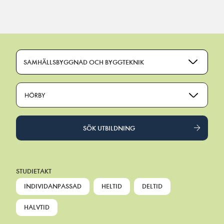
Main Navigation
SAMHÄLLSBYGGNAD OCH BYGGTEKNIK
HÖRBY
SÖK UTBILDNING
STUDIETAKT
INDIVIDANPASSAD
HELTID
DELTID
HALVTID