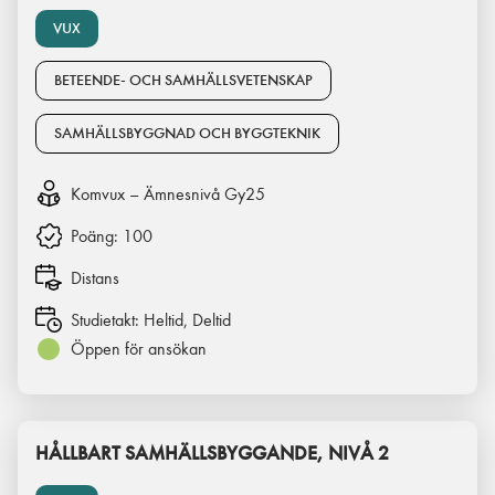
VUX
BETEENDE- OCH SAMHÄLLSVETENSKAP
SAMHÄLLSBYGGNAD OCH BYGGTEKNIK
Komvux – Ämnesnivå Gy25
Poäng:
100
Distans
Studietakt:
Heltid, Deltid
Öppen för ansökan
HÅLLBART SAMHÄLLSBYGGANDE, NIVÅ 2