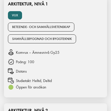
ARKITEKTUR, NIVÅ 1
VUX
BETEENDE- OCH SAMHÄLLSVETENSKAP
SAMHÄLLSBYGGNAD OCH BYGGTEKNIK
Komvux – Ämnesnivå Gy25
Poäng:
100
Distans
Studietakt:
Heltid, Deltid
Öppen för ansökan
ARKITEKTUR, NIVÅ 2