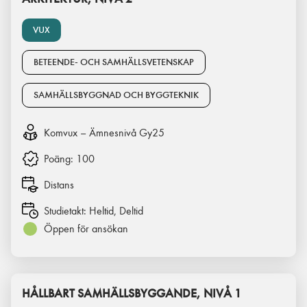
VUX
BETEENDE- OCH SAMHÄLLSVETENSKAP
SAMHÄLLSBYGGNAD OCH BYGGTEKNIK
Komvux – Ämnesnivå Gy25
Poäng:
100
Distans
Studietakt:
Heltid, Deltid
Öppen för ansökan
HÅLLBART SAMHÄLLSBYGGANDE, NIVÅ 1