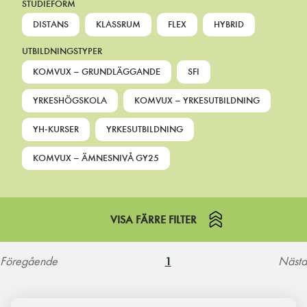
STUDIEFORM
DISTANS
KLASSRUM
FLEX
HYBRID
UTBILDNINGSTYPER
KOMVUX – GRUNDLÄGGANDE
SFI
YRKESHÖGSKOLA
KOMVUX – YRKESUTBILDNING
YH-KURSER
YRKESUTBILDNING
KOMVUX – ÄMNESNIVÅ GY25
VISA FÄRRE FILTER
Föregående
Nästa
1