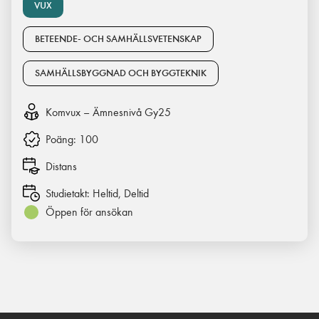
VUX
BETEENDE- OCH SAMHÄLLSVETENSKAP
SAMHÄLLSBYGGNAD OCH BYGGTEKNIK
Komvux – Ämnesnivå Gy25
Poäng:
100
Distans
Studietakt:
Heltid, Deltid
Öppen för ansökan