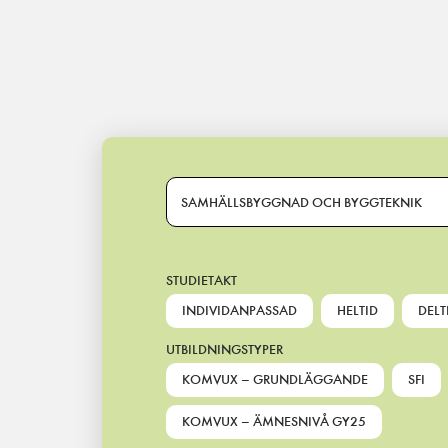
Main Navigation
SAMHÄLLSBYGGNAD OCH BYGGTEKNIK
STUDIETAKT
INDIVIDANPASSAD
HELTID
DELT
UTBILDNINGSTYPER
KOMVUX – GRUNDLÄGGANDE
SFI
KOMVUX – ÄMNESNIVÅ GY25