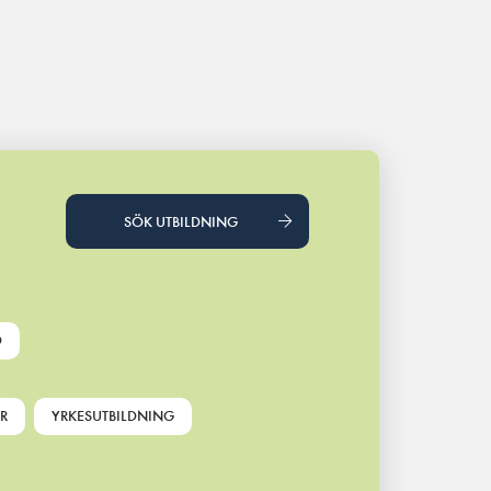
SÖK UTBILDNING
D
R
YRKESUTBILDNING