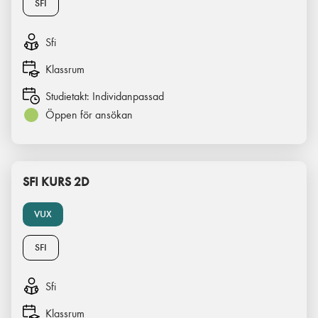
SFI
Sfi
Klassrum
Studietakt:
Individanpassad
Öppen för ansökan
SFI KURS 2D
VUX
SFI
Sfi
Klassrum