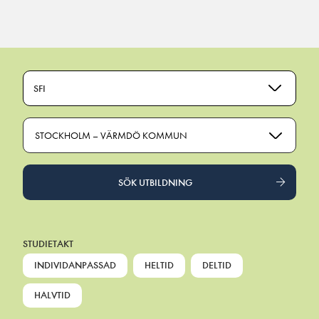
Main Navigation
SFI
STOCKHOLM – VÄRMDÖ KOMMUN
SÖK UTBILDNING
STUDIETAKT
INDIVIDANPASSAD
HELTID
DELTID
HALVTID