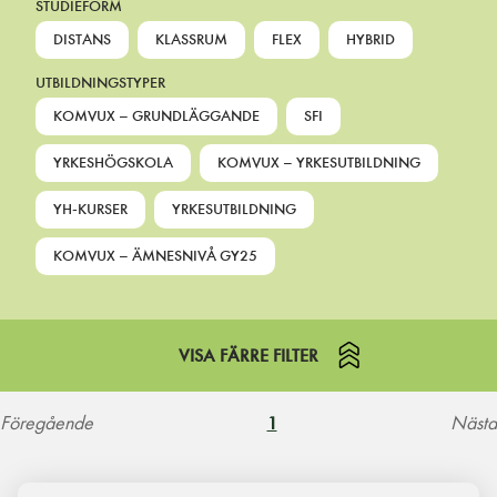
STUDIEFORM
DISTANS
KLASSRUM
FLEX
HYBRID
UTBILDNINGSTYPER
KOMVUX – GRUNDLÄGGANDE
SFI
YRKESHÖGSKOLA
KOMVUX – YRKESUTBILDNING
YH-KURSER
YRKESUTBILDNING
KOMVUX – ÄMNESNIVÅ GY25
VISA FÄRRE FILTER
Föregående
Nästa
1