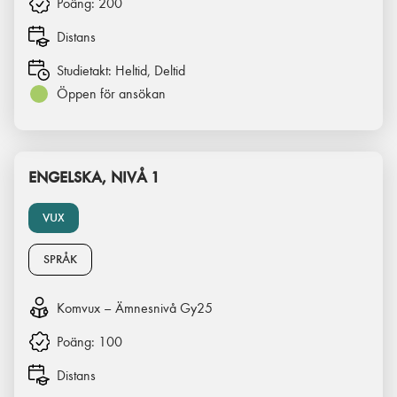
Poäng:
200
Distans
Studietakt:
Heltid, Deltid
Öppen för ansökan
ENGELSKA, NIVÅ 1
VUX
SPRÅK
Komvux – Ämnesnivå Gy25
Poäng:
100
Distans