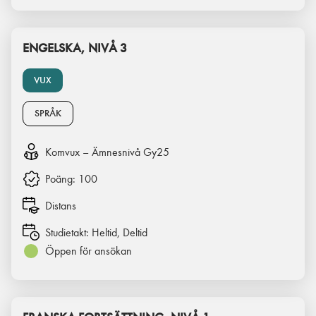
ENGELSKA, NIVÅ 3
VUX
SPRÅK
Komvux – Ämnesnivå Gy25
Poäng:
100
Distans
Studietakt:
Heltid, Deltid
Öppen för ansökan