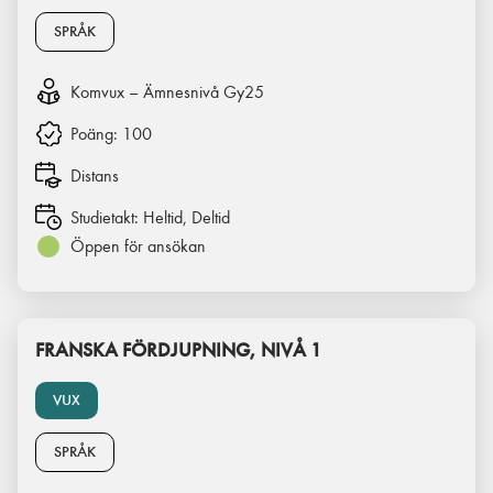
SPRÅK
Komvux – Ämnesnivå Gy25
Poäng:
100
Distans
Studietakt:
Heltid, Deltid
Öppen för ansökan
FRANSKA FÖRDJUPNING, NIVÅ 1
VUX
SPRÅK