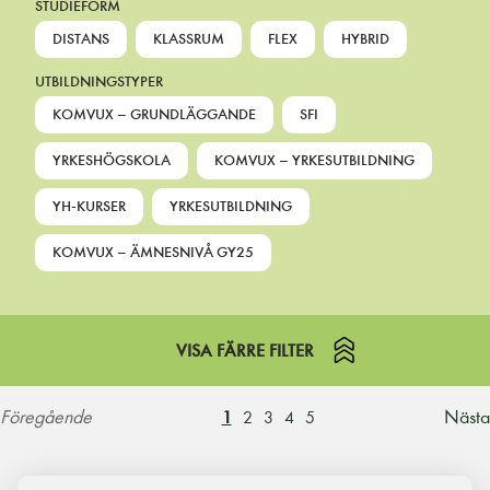
STUDIEFORM
DISTANS
KLASSRUM
FLEX
HYBRID
UTBILDNINGSTYPER
KOMVUX – GRUNDLÄGGANDE
SFI
YRKESHÖGSKOLA
KOMVUX – YRKESUTBILDNING
YH-KURSER
YRKESUTBILDNING
KOMVUX – ÄMNESNIVÅ GY25
VISA FÄRRE FILTER
Föregående
Nästa
1
2
3
4
5