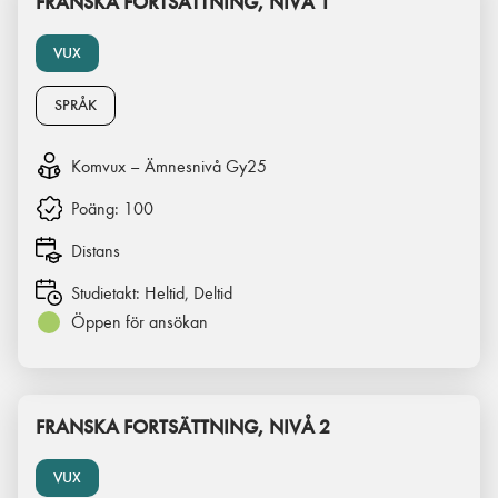
FRANSKA FORTSÄTTNING, NIVÅ 1
VUX
SPRÅK
Komvux – Ämnesnivå Gy25
Poäng:
100
Distans
Studietakt:
Heltid, Deltid
Öppen för ansökan
FRANSKA FORTSÄTTNING, NIVÅ 2
VUX