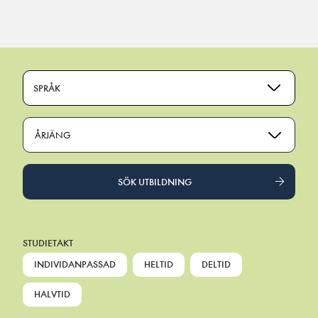
Main Navigation
SPRÅK
ÅRJÄNG
SÖK UTBILDNING
STUDIETAKT
INDIVIDANPASSAD
HELTID
DELTID
HALVTID