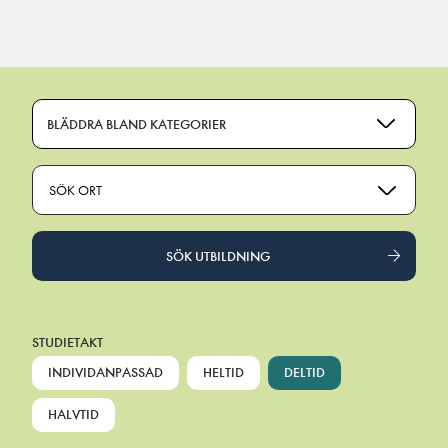
Main Navigation
BLÄDDRA BLAND KATEGORIER
SÖK ORT
SÖK UTBILDNING
STUDIETAKT
INDIVIDANPASSAD
HELTID
DELTID
HALVTID