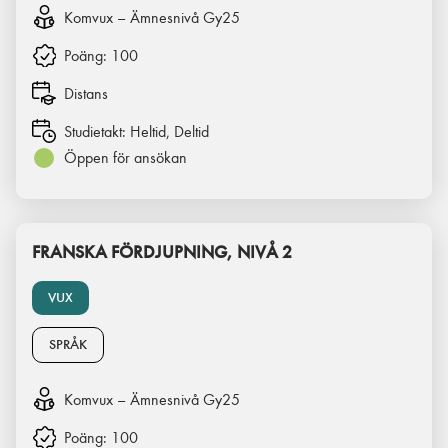
Komvux – Ämnesnivå Gy25
Poäng:
100
Distans
Studietakt:
Heltid, Deltid
Öppen för ansökan
FRANSKA FÖRDJUPNING, NIVÅ 2
VUX
SPRÅK
Komvux – Ämnesnivå Gy25
Poäng:
100