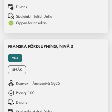
Distans
Studietakt:
Heltid, Deltid
Öppen för ansökan
FRANSKA FÖRDJUPNING, NIVÅ 3
VUX
SPRÅK
Komvux – Ämnesnivå Gy25
Poäng:
100
Distans
Studietakt:
Heltid, Deltid