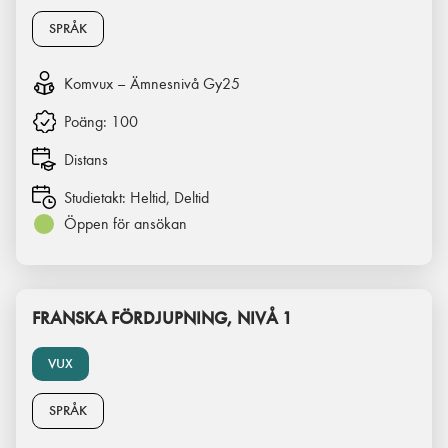
SPRÅK
Komvux – Ämnesnivå Gy25
Poäng:
100
Distans
Studietakt:
Heltid, Deltid
Öppen för ansökan
FRANSKA FÖRDJUPNING, NIVÅ 1
VUX
SPRÅK