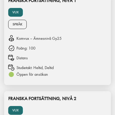
FRANSKA FORTSÄTTNING, NIVÅ 1
VUX
SPRÅK
Komvux – Ämnesnivå Gy25
Poäng:
100
Distans
Studietakt:
Heltid, Deltid
Öppen för ansökan
FRANSKA FORTSÄTTNING, NIVÅ 2
VUX