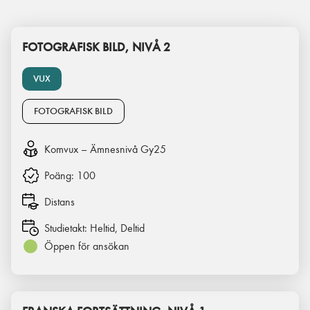
FOTOGRAFISK BILD, NIVÅ 2
VUX
FOTOGRAFISK BILD
Komvux – Ämnesnivå Gy25
Poäng:
100
Distans
Studietakt:
Heltid, Deltid
Öppen för ansökan