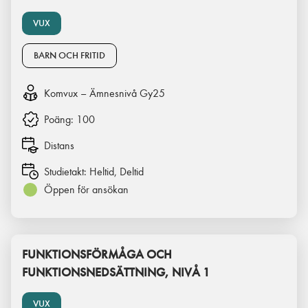
VUX
BARN OCH FRITID
Komvux – Ämnesnivå Gy25
Poäng:
100
Distans
Studietakt:
Heltid, Deltid
Öppen för ansökan
FUNKTIONSFÖRMÅGA OCH
FUNKTIONSNEDSÄTTNING, NIVÅ 1
VUX