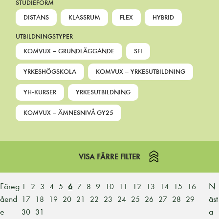
STUDIEFORM
DISTANS
KLASSRUM
FLEX
HYBRID
UTBILDNINGSTYPER
KOMVUX – GRUNDLÄGGANDE
SFI
YRKESHÖGSKOLA
KOMVUX – YRKESUTBILDNING
YH-KURSER
YRKESUTBILDNING
KOMVUX – ÄMNESNIVÅ GY25
VISA FÄRRE FILTER
Föreg
N
1
2
3
4
5
6
7
8
9
10
11
12
13
14
15
16
åend
äst
17
18
19
20
21
22
23
24
25
26
27
28
29
e
a
30
31