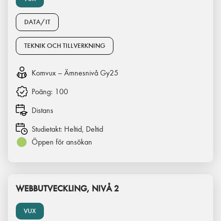
DATA/IT
TEKNIK OCH TILLVERKNING
Komvux – Ämnesnivå Gy25
Poäng:
100
Distans
Studietakt:
Heltid, Deltid
Öppen för ansökan
WEBBUTVECKLING, NIVÅ 2
VUX