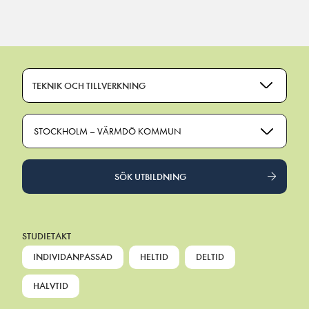
Main Navigation
TEKNIK OCH TILLVERKNING
STOCKHOLM – VÄRMDÖ KOMMUN
SÖK UTBILDNING
STUDIETAKT
INDIVIDANPASSAD
HELTID
DELTID
HALVTID