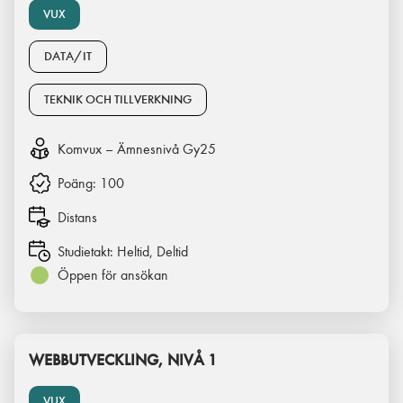
VUX
DATA/IT
TEKNIK OCH TILLVERKNING
Komvux – Ämnesnivå Gy25
Poäng:
100
Distans
Studietakt:
Heltid, Deltid
Öppen för ansökan
WEBBUTVECKLING, NIVÅ 1
VUX