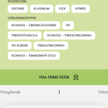
STUDIEFORM
DISTANS
KLASSRUM
FLEX
HYBRID
UTBILDNINGSTYPER
KOMVUX – GRUNDLÄGGANDE
SFI
YRKESHÖGSKOLA
KOMVUX – YRKESUTBILDNING
YH-KURSER
YRKESUTBILDNING
KOMVUX – ÄMNESNIVÅ GY25
VISA FÄRRE FILTER
Föregående
Nästa
1