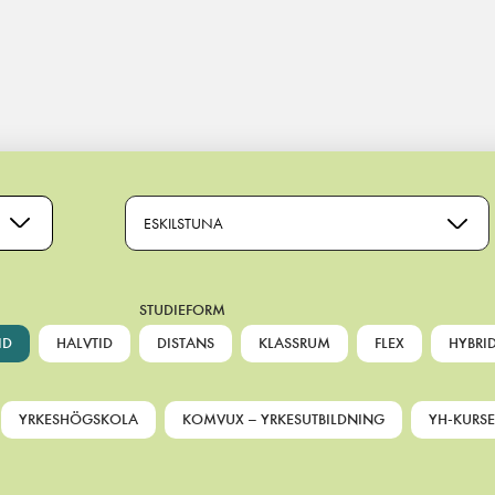
ESKILSTUNA
STUDIEFORM
ID
HALVTID
DISTANS
KLASSRUM
FLEX
HYBRI
YRKESHÖGSKOLA
KOMVUX – YRKESUTBILDNING
YH-KURSE