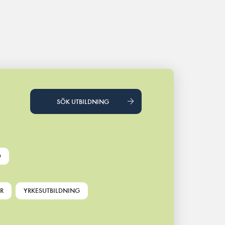
SÖK UTBILDNING
D
R
YRKESUTBILDNING