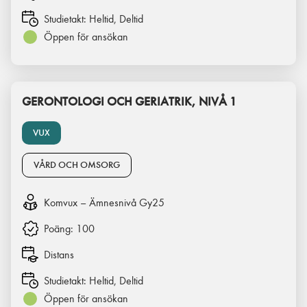
Studietakt:
Heltid, Deltid
Öppen för ansökan
GERONTOLOGI OCH GERIATRIK, NIVÅ 1
VUX
VÅRD OCH OMSORG
Komvux – Ämnesnivå Gy25
Poäng:
100
Distans
Studietakt:
Heltid, Deltid
Öppen för ansökan