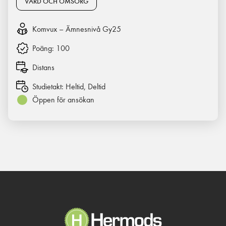
VÅRD OCH OMSORG
Komvux – Ämnesnivå Gy25
Poäng:
100
Distans
Studietakt:
Heltid, Deltid
Öppen för ansökan