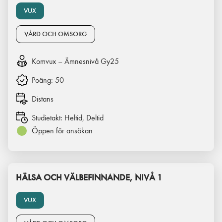
VUX
VÅRD OCH OMSORG
Komvux – Ämnesnivå Gy25
Poäng:
50
Distans
Studietakt:
Heltid, Deltid
Öppen för ansökan
HÄLSA OCH VÄLBEFINNANDE, NIVÅ 1
VUX