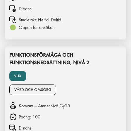
Distans
Studietakt:
Heltid, Deltid
Öppen för ansökan
FUNKTIONSFÖRMÅGA OCH
FUNKTIONSNEDSÄTTNING, NIVÅ 2
VUX
VÅRD OCH OMSORG
Komvux – Ämnesnivå Gy25
Poäng:
100
Distans