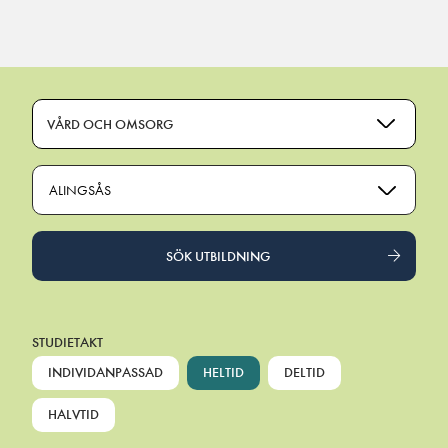
Main Navigation
VÅRD OCH OMSORG
ALINGSÅS
SÖK UTBILDNING
STUDIETAKT
INDIVIDANPASSAD
HELTID
DELTID
HALVTID