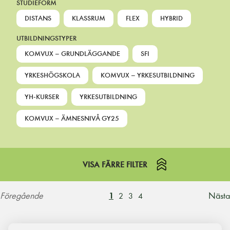
STUDIEFORM
DISTANS
KLASSRUM
FLEX
HYBRID
UTBILDNINGSTYPER
KOMVUX – GRUNDLÄGGANDE
SFI
YRKESHÖGSKOLA
KOMVUX – YRKESUTBILDNING
YH-KURSER
YRKESUTBILDNING
KOMVUX – ÄMNESNIVÅ GY25
VISA FÄRRE FILTER
Föregående
Nästa
1
2
3
4