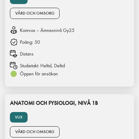
VÅRD OCH OMSORG
Komvux – Ämnesnivå Gy25
Poäng:
50
Distans
Studietakt:
Heltid, Deltid
Öppen för ansökan
ANATOMI OCH FYSIOLOGI, NIVÅ 1B
VUX
VÅRD OCH OMSORG