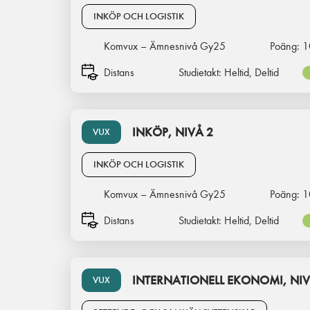
INKÖP OCH LOGISTIK
Komvux – Ämnesnivå Gy25
Poäng:
1
Distans
Studietakt:
Heltid, Deltid
INKÖP, NIVÅ 2
VUX
INKÖP OCH LOGISTIK
Komvux – Ämnesnivå Gy25
Poäng:
1
Distans
Studietakt:
Heltid, Deltid
INTERNATIONELL EKONOMI, NIV
VUX