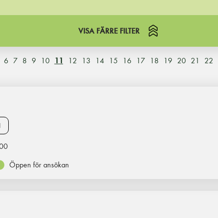
VISA FÄRRE FILTER
6
7
8
9
10
11
12
13
14
15
16
17
18
19
20
21
22
N
00
Öppen för ansökan