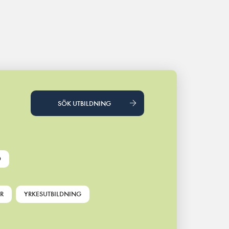
SÖK UTBILDNING
D
R
YRKESUTBILDNING