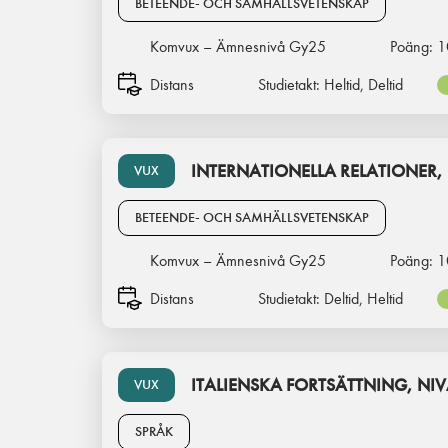
BETEENDE- OCH SAMHÄLLSVETENSKAP
Komvux – Ämnesnivå Gy25
Poäng:
1
Distans
Studietakt:
Heltid, Deltid
INTERNATIONELLA RELATIONER, 
VUX
BETEENDE- OCH SAMHÄLLSVETENSKAP
Komvux – Ämnesnivå Gy25
Poäng:
1
Distans
Studietakt:
Deltid, Heltid
ITALIENSKA FORTSÄTTNING, NIV
VUX
SPRÅK