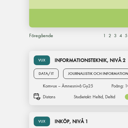
Föregående
1
2
3
4
5
INFORMATIONSTEKNIK, NIVÅ 2
VUX
DATA/IT
JOURNALISTIK OCH INFORMATIO
Komvux – Ämnesnivå Gy25
Poäng:
1
Distans
Studietakt:
Heltid, Deltid
INKÖP, NIVÅ 1
VUX