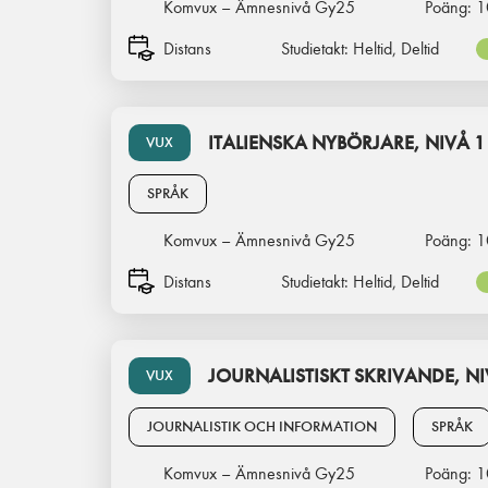
Komvux – Ämnesnivå Gy25
Poäng:
1
Distans
Studietakt:
Heltid, Deltid
ITALIENSKA NYBÖRJARE, NIVÅ 1
VUX
SPRÅK
Komvux – Ämnesnivå Gy25
Poäng:
1
Distans
Studietakt:
Heltid, Deltid
JOURNALISTISKT SKRIVANDE, NI
VUX
JOURNALISTIK OCH INFORMATION
SPRÅK
Komvux – Ämnesnivå Gy25
Poäng:
1