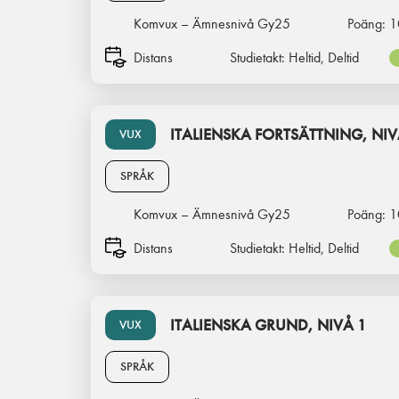
Komvux – Ämnesnivå Gy25
Poäng:
1
Distans
Studietakt:
Heltid, Deltid
ITALIENSKA FORTSÄTTNING, NIV
VUX
SPRÅK
Komvux – Ämnesnivå Gy25
Poäng:
1
Distans
Studietakt:
Heltid, Deltid
ITALIENSKA GRUND, NIVÅ 1
VUX
SPRÅK