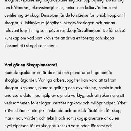
om hållbarhet, ekosystemtjänster, natur- och kulturvärden samt
certifiering av skog. Dessutom får du förståelse för juridik kopplat till
skogsbruk, inklusive miljöbalken, skogsvårdslagen och annan
relevant lagstiftning som påverkar skogsförvaltningen. Du får också
kunskap om vad som krävs för att driva ett företag och skapa
lönsamhet i skogsbranschen.
Vad gör en Skogsplanerare?
Som skogsplanerare är du med och planerar och genomför
skogliga åtgärder. Vanliga arbetsuppgifter kan vara att ta fram
skogsbruksplaner, planera gallring och avverkning, samla in och
analysera data med hjälp av digitala verktyg, och att säkerställa att
verksamheten följer lagar, certifieringskrav och miljöprinciper. Yrket
kräver både strategiskt tänkande och praktisk förståelse för skog,
mark, naturvärden och teknik och som skogsplanerare är du en
nyckelperson för att skogsbruket ska vara både lönsamt och