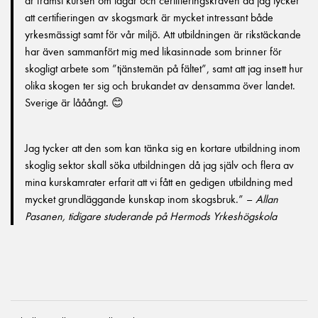
är främst kursen om lagar och certifieringskraven då jag tycker
att certifieringen av skogsmark är mycket intressant både
yrkesmässigt samt för vår miljö. Att utbildningen är rikstäckande
har även sammanfört mig med likasinnade som brinner för
skogligt arbete som ”tjänstemän på fältet”, samt att jag insett hur
olika skogen ter sig och brukandet av densamma över landet.
Sverige är lååångt. 😊
Jag tycker att den som kan tänka sig en kortare utbildning inom
skoglig sektor skall söka utbildningen då jag själv och flera av
mina kurskamrater erfarit att vi fått en gedigen utbildning med
mycket grundläggande kunskap inom skogsbruk.” –
Allan
Pasanen, tidigare studerande på Hermods Yrkeshögskola