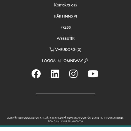
Kontakta oss
HÄR FINNS VI
PRESS
WEBBUTIK
VARUKORG
(
0
)
LOGGA IN I OMNIWAY
VI ANVÄNDER COOKIES FÖR ATT MÄTA TRAFIKEN PÅ HEMSIDAN OCH FÖR STATISTIK. INFORMATIONEN
SOM SAMLAS IN ÄR ANONYM.