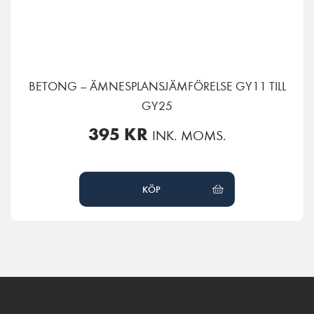
BETONG – ÄMNESPLANSJÄMFÖRELSE GY11 TILL
GY25
395
KR
INK. MOMS.
KÖP