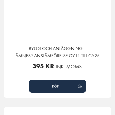
BYGG OCH ANLÄGGNING –
ÄMNESPLANSJÄMFÖRELSE GY11 TILL GY25
395
KR
INK. MOMS.
KÖP