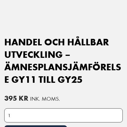
Main Navigation
HANDEL OCH HÅLLBAR
UTVECKLING –
ÄMNESPLANSJÄMFÖRELS
E GY11 TILL GY25
395
KR
INK. MOMS.
Handel och hållbar utveckling - Ämnesplansjämförelse GY11 till GY