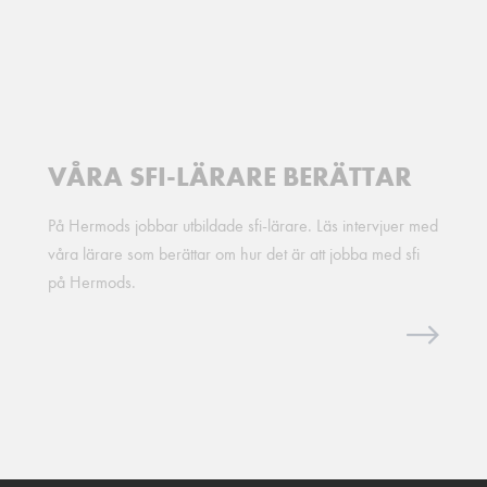
VÅRA SFI-LÄRARE BERÄTTAR
På Hermods jobbar utbildade sfi-lärare. Läs intervjuer med
våra lärare som berättar om hur det är att jobba med sfi
på Hermods.