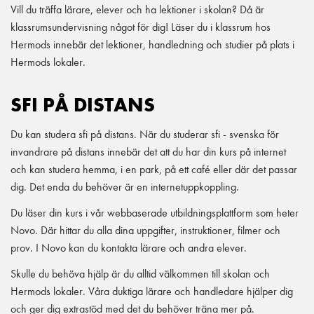
Vill du träffa lärare, elever och ha lektioner i skolan? Då är
klassrumsundervisning något för dig! Läser du i klassrum hos
Hermods innebär det lektioner, handledning och studier på plats i
Hermods lokaler.
SFI PÅ DISTANS
Du kan studera sfi på distans. När du studerar sfi - svenska för
invandrare på distans innebär det att du har din kurs på internet
och kan studera hemma, i en park, på ett café eller där det passar
dig. Det enda du behöver är en internetuppkoppling.
Du läser din kurs i vår webbaserade utbildningsplattform som heter
Novo. Där hittar du alla dina uppgifter, instruktioner, filmer och
prov. I Novo kan du kontakta lärare och andra elever.
Skulle du behöva hjälp är du alltid välkommen till skolan och
Hermods lokaler. Våra duktiga lärare och handledare hjälper dig
och ger dig extrastöd med det du behöver träna mer på.