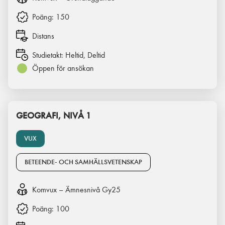
Poäng:
150
Distans
Studietakt:
Heltid, Deltid
Öppen för ansökan
GEOGRAFI, NIVÅ 1
VUX
BETEENDE- OCH SAMHÄLLSVETENSKAP
Komvux – Ämnesnivå Gy25
Poäng:
100