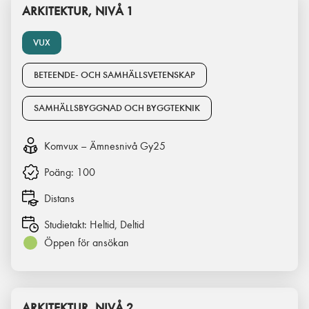
ARKITEKTUR, NIVÅ 1
VUX
BETEENDE- OCH SAMHÄLLSVETENSKAP
SAMHÄLLSBYGGNAD OCH BYGGTEKNIK
Komvux – Ämnesnivå Gy25
Poäng:
100
Distans
Studietakt:
Heltid, Deltid
Öppen för ansökan
ARKITEKTUR, NIVÅ 2