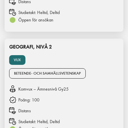
Distans
Studietakt:
Heltid, Deltid
Öppen för ansökan
GEOGRAFI, NIVÅ 2
VUX
BETEENDE- OCH SAMHÄLLSVETENSKAP
Komvux – Ämnesnivå Gy25
Poäng:
100
Distans
Studietakt:
Heltid, Deltid