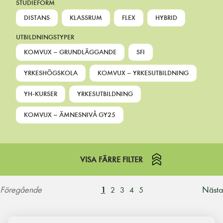
STUDIEFORM
DISTANS
KLASSRUM
FLEX
HYBRID
UTBILDNINGSTYPER
KOMVUX – GRUNDLÄGGANDE
SFI
YRKESHÖGSKOLA
KOMVUX – YRKESUTBILDNING
YH-KURSER
YRKESUTBILDNING
KOMVUX – ÄMNESNIVÅ GY25
VISA FÄRRE FILTER
Föregående
Nästa
1
2
3
4
5