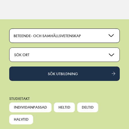
Main Navigation
BETEENDE- OCH SAMHÄLLSVETENSKAP
SÖK ORT
SÖK UTBILDNING
STUDIETAKT
INDIVIDANPASSAD
HELTID
DELTID
HALVTID