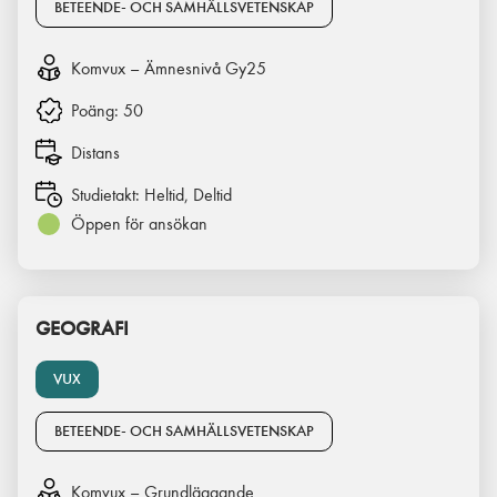
BETEENDE- OCH SAMHÄLLSVETENSKAP
Komvux – Ämnesnivå Gy25
Poäng:
50
Distans
Studietakt:
Heltid, Deltid
Öppen för ansökan
GEOGRAFI
VUX
BETEENDE- OCH SAMHÄLLSVETENSKAP
Komvux – Grundläggande