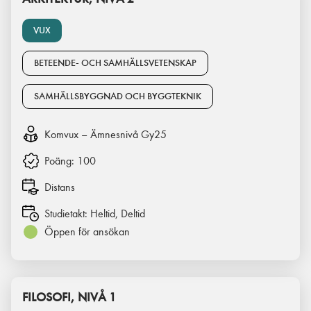
VUX
BETEENDE- OCH SAMHÄLLSVETENSKAP
SAMHÄLLSBYGGNAD OCH BYGGTEKNIK
Komvux – Ämnesnivå Gy25
Poäng:
100
Distans
Studietakt:
Heltid, Deltid
Öppen för ansökan
FILOSOFI, NIVÅ 1