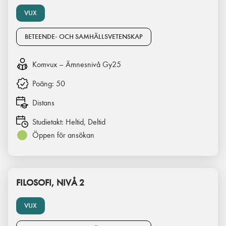
VUX
BETEENDE- OCH SAMHÄLLSVETENSKAP
Komvux – Ämnesnivå Gy25
Poäng:
50
Distans
Studietakt:
Heltid, Deltid
Öppen för ansökan
FILOSOFI, NIVÅ 2
VUX