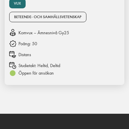
VUX
BETEENDE- OCH SAMHÄLLSVETENSKAP
Komvux – Ämnesnivå Gy25
Poäng:
50
Distans
Studietakt:
Heltid, Deltid
Öppen för ansökan