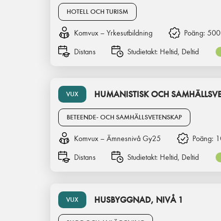
HOTELL OCH TURISM
Komvux – Yrkesutbildning
Poäng:
500
Distans
Studietakt:
Heltid, Deltid
HUMANISTISK OCH SAMHÄLLSVET
VUX
BETEENDE- OCH SAMHÄLLSVETENSKAP
Komvux – Ämnesnivå Gy25
Poäng:
1
Distans
Studietakt:
Heltid, Deltid
HUSBYGGNAD, NIVÅ 1
VUX