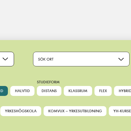
SÖK ORT
STUDIEFORM
ID
HALVTID
DISTANS
KLASSRUM
FLEX
HYBRI
YRKESHÖGSKOLA
KOMVUX – YRKESUTBILDNING
YH-KURSE