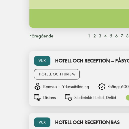
Föregående
1
2
3
4
5
6
7
8
HOTELL OCH RECEPTION – PÅBY
VUX
HOTELL OCH TURISM
Komvux – Yrkesutbildning
Poäng:
600
Distans
Studietakt:
Heltid, Deltid
HOTELL OCH RECEPTION BAS
VUX