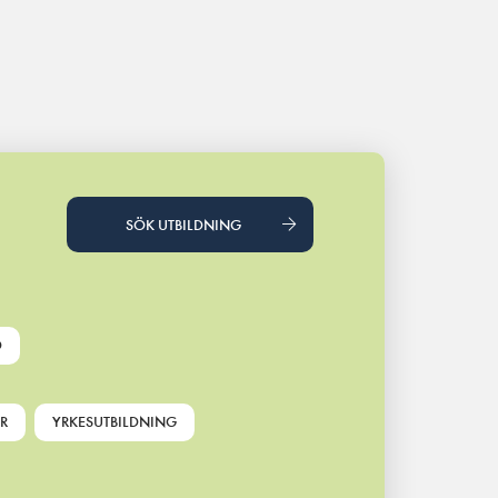
SÖK UTBILDNING
D
R
YRKESUTBILDNING