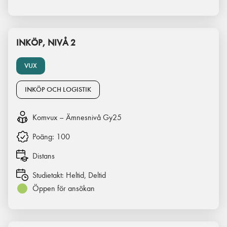
INKÖP, NIVÅ 2
VUX
INKÖP OCH LOGISTIK
Komvux – Ämnesnivå Gy25
Poäng:
100
Distans
Studietakt:
Heltid, Deltid
Öppen för ansökan