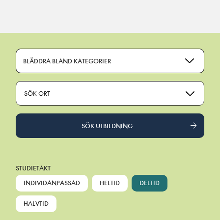
Main Navigation
BLÄDDRA BLAND KATEGORIER
SÖK ORT
SÖK UTBILDNING
STUDIETAKT
INDIVIDANPASSAD
HELTID
DELTID
HALVTID