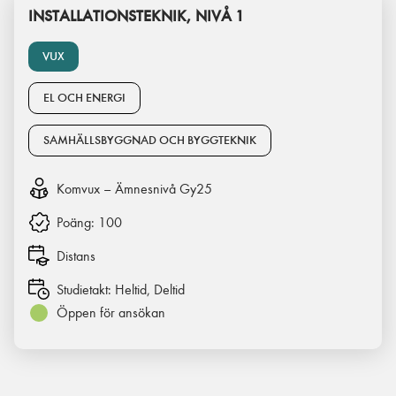
INSTALLATIONSTEKNIK, NIVÅ 1
VUX
EL OCH ENERGI
SAMHÄLLSBYGGNAD OCH BYGGTEKNIK
Komvux – Ämnesnivå Gy25
Poäng:
100
Distans
Studietakt:
Heltid, Deltid
Öppen för ansökan