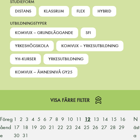
STUDIEFORM
DISTANS
KLASSRUM
FLEX
HYBRID
UTBILDNINGSTYPER
KOMVUX – GRUNDLÄGGANDE
SFI
YRKESHÖGSKOLA
KOMVUX – YRKESUTBILDNING
YH-KURSER
YRKESUTBILDNING
KOMVUX – ÄMNESNIVÅ GY25
VISA FÄRRE FILTER
Föreg
N
1
2
3
4
5
6
7
8
9
10
11
12
13
14
15
16
åend
äst
17
18
19
20
21
22
23
24
25
26
27
28
29
e
a
30
31