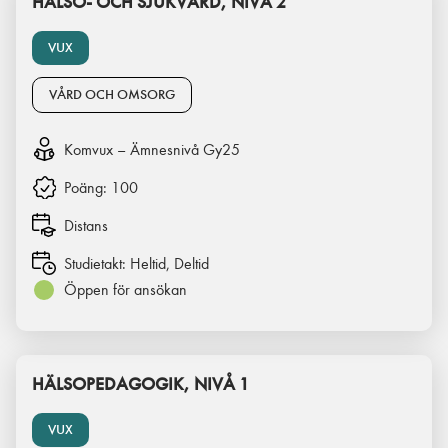
HÄLSO- OCH SJUKVÅRD, NIVÅ 2
VUX
VÅRD OCH OMSORG
Komvux – Ämnesnivå Gy25
Poäng:
100
Distans
Studietakt:
Heltid, Deltid
Öppen för ansökan
HÄLSOPEDAGOGIK, NIVÅ 1
VUX