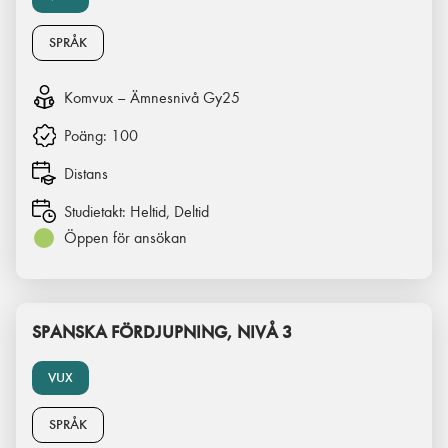
SPRÅK
Komvux – Ämnesnivå Gy25
Poäng:
100
Distans
Studietakt:
Heltid, Deltid
Öppen för ansökan
SPANSKA FÖRDJUPNING, NIVÅ 3
VUX
SPRÅK