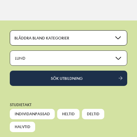
Main Navigation
BLÄDDRA BLAND KATEGORIER
LUND
SÖK UTBILDNING
STUDIETAKT
INDIVIDANPASSAD
HELTID
DELTID
HALVTID