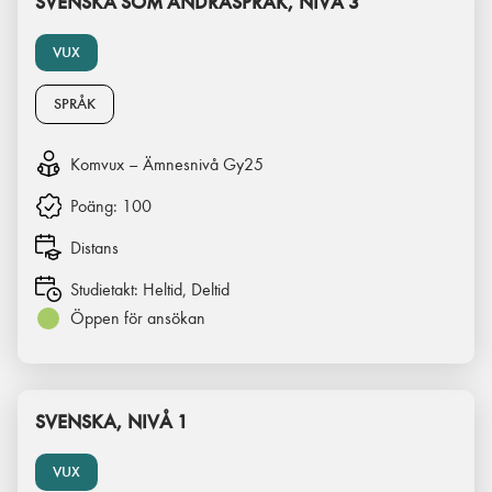
SVENSKA SOM ANDRASPRÅK, NIVÅ 3
VUX
SPRÅK
Komvux – Ämnesnivå Gy25
Poäng:
100
Distans
Studietakt:
Heltid, Deltid
Öppen för ansökan
SVENSKA, NIVÅ 1
VUX