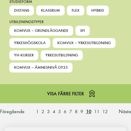
STUDIEFORM
DISTANS
KLASSRUM
FLEX
HYBRID
UTBILDNINGSTYPER
KOMVUX – GRUNDLÄGGANDE
SFI
YRKESHÖGSKOLA
KOMVUX – YRKESUTBILDNING
YH-KURSER
YRKESUTBILDNING
KOMVUX – ÄMNESNIVÅ GY25
VISA FÄRRE FILTER
Föregående
Nästa
1
2
3
4
5
6
7
8
9
10
11
12