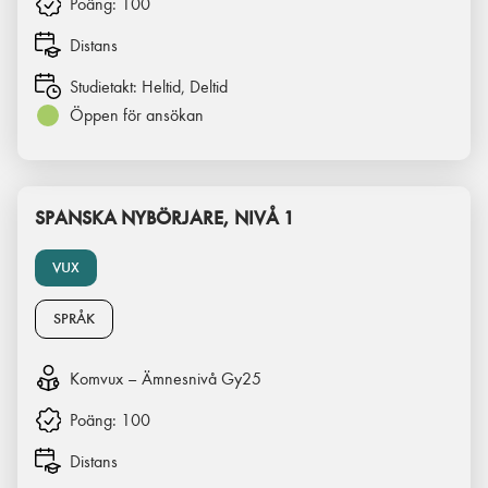
Poäng:
100
Distans
Studietakt:
Heltid, Deltid
Öppen för ansökan
SPANSKA NYBÖRJARE, NIVÅ 1
VUX
SPRÅK
Komvux – Ämnesnivå Gy25
Poäng:
100
Distans