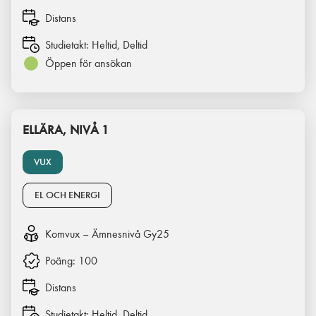
Distans
Studietakt:
Heltid, Deltid
Öppen för ansökan
ELLÄRA, NIVÅ 1
VUX
EL OCH ENERGI
Komvux – Ämnesnivå Gy25
Poäng:
100
Distans
Studietakt:
Heltid, Deltid