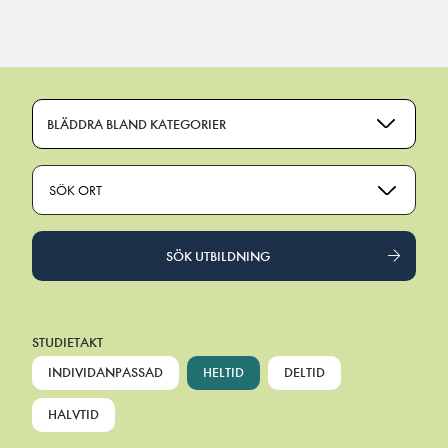
Main Navigation
BLÄDDRA BLAND KATEGORIER
SÖK ORT
SÖK UTBILDNING
STUDIETAKT
INDIVIDANPASSAD
HELTID
DELTID
HALVTID