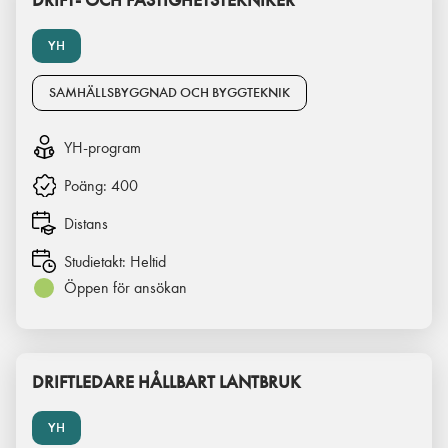
DRIFT- OCH FASTIGHETSTEKNIKER
YH
SAMHÄLLSBYGGNAD OCH BYGGTEKNIK
YH-program
Poäng:
400
Distans
Studietakt:
Heltid
Öppen för ansökan
DRIFTLEDARE HÅLLBART LANTBRUK
YH