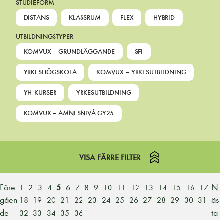
STUDIEFORM
DISTANS
KLASSRUM
FLEX
HYBRID
UTBILDNINGSTYPER
KOMVUX – GRUNDLÄGGANDE
SFI
YRKESHÖGSKOLA
KOMVUX – YRKESUTBILDNING
YH-KURSER
YRKESUTBILDNING
KOMVUX – ÄMNESNIVÅ GY25
VISA FÄRRE FILTER
Före
N
1
2
3
4
5
6
7
8
9
10
11
12
13
14
15
16
17
gåen
äs
18
19
20
21
22
23
24
25
26
27
28
29
30
31
de
ta
32
33
34
35
36