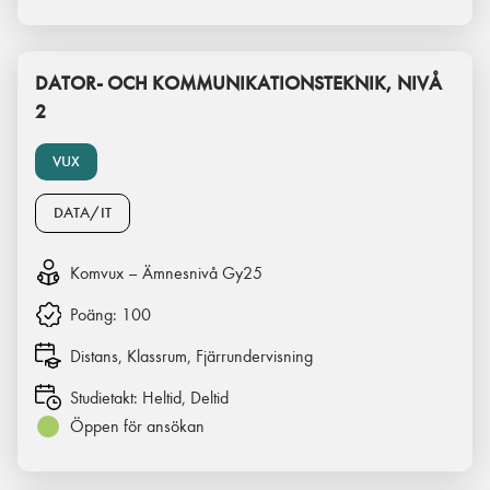
DATOR- OCH KOMMUNIKATIONSTEKNIK, NIVÅ
2
VUX
DATA/IT
Komvux – Ämnesnivå Gy25
Poäng:
100
Distans, Klassrum, Fjärrundervisning
Studietakt:
Heltid, Deltid
Öppen för ansökan