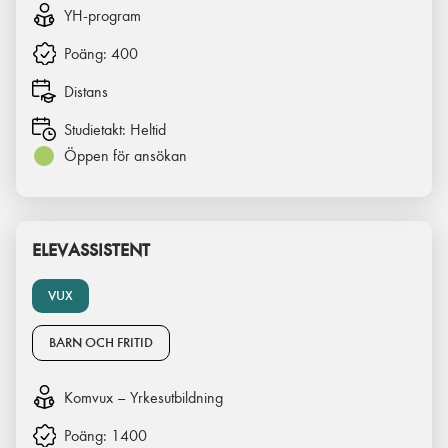
YH-program
Poäng:
400
Distans
Studietakt:
Heltid
Öppen för ansökan
ELEVASSISTENT
VUX
BARN OCH FRITID
Komvux – Yrkesutbildning
Poäng:
1400