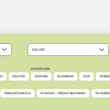
SÖK ORT
STUDIEFORM
ID
HALVTID
DISTANS
KLASSRUM
FLEX
HYBRI
YRKESHÖGSKOLA
KOMVUX – YRKESUTBILDNING
YH-KURSE