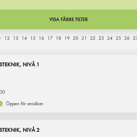
VISA FÄRRE FILTER
1
12
13
14
15
16
17
18
19
20
21
22
23
24
25
26
2
TEKNIK, NIVÅ 1
00
Öppen för ansökan
TEKNIK, NIVÅ 2