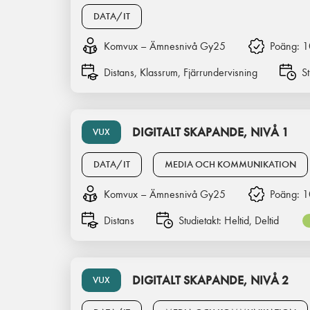
DATA/IT
Komvux – Ämnesnivå Gy25
Poäng:
1
Distans, Klassrum, Fjärrundervisning
St
DIGITALT SKAPANDE, NIVÅ 1
VUX
DATA/IT
MEDIA OCH KOMMUNIKATION
Komvux – Ämnesnivå Gy25
Poäng:
1
Distans
Studietakt:
Heltid, Deltid
DIGITALT SKAPANDE, NIVÅ 2
VUX