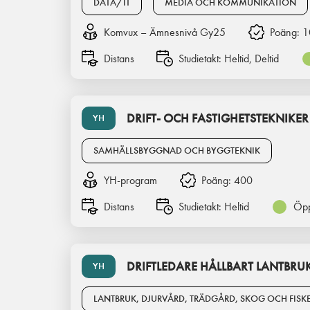
DATA/IT
MEDIA OCH KOMMUNIKATION
Komvux – Ämnesnivå Gy25
Poäng:
1
Distans
Studietakt:
Heltid, Deltid
DRIFT- OCH FASTIGHETSTEKNIKER
YH
SAMHÄLLSBYGGNAD OCH BYGGTEKNIK
YH-program
Poäng:
400
Distans
Studietakt:
Heltid
Öpp
DRIFTLEDARE HÅLLBART LANTBRU
YH
LANTBRUK, DJURVÅRD, TRÄDGÅRD, SKOG OCH FISK