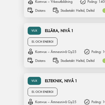
Komvux – Yrkesutbildning
Poäng:
140
Distans
Studietakt:
Heltid, Deltid
ELLÄRA, NIVÅ 1
VUX
EL OCH ENERGI
Komvux – Ämnesnivå Gy25
Poäng:
1
Distans
Studietakt:
Heltid, Deltid
ELTEKNIK, NIVÅ 1
VUX
EL OCH ENERGI
Komvux – Ämnesnivå Gy25
Poäng:
1