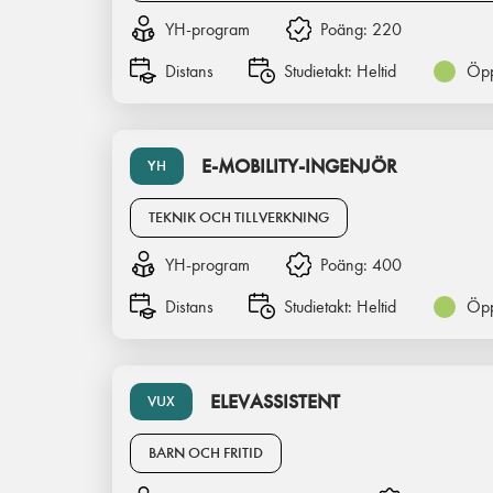
YH-program
Poäng:
220
Distans
Studietakt:
Heltid
Öpp
E-MOBILITY-INGENJÖR
YH
TEKNIK OCH TILLVERKNING
YH-program
Poäng:
400
Distans
Studietakt:
Heltid
Öpp
ELEVASSISTENT
VUX
BARN OCH FRITID