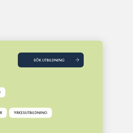
SÖK UTBILDNING
D
R
YRKESUTBILDNING