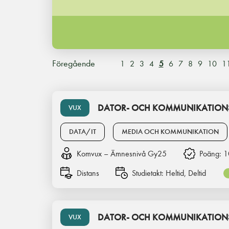
Föregående
1
2
3
4
5
6
7
8
9
10
1
DATOR- OCH KOMMUNIKATIONS
VUX
DATA/IT
MEDIA OCH KOMMUNIKATION
Komvux – Ämnesnivå Gy25
Poäng:
1
Distans
Studietakt:
Heltid, Deltid
DATOR- OCH KOMMUNIKATIONS
VUX