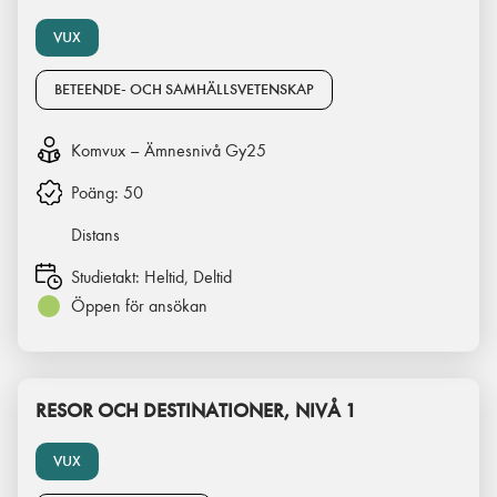
VUX
BETEENDE- OCH SAMHÄLLSVETENSKAP
Komvux – Ämnesnivå Gy25
Poäng:
50
Distans
Studietakt:
Heltid, Deltid
Öppen för ansökan
RESOR OCH DESTINATIONER, NIVÅ 1
VUX