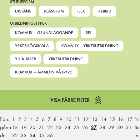
STUDIEFORM
DISTANS
KLASSRUM
FLEX
HYBRID
UTBILDNINGSTYPER
KOMVUX – GRUNDLÄGGANDE
SFI
YRKESHÖGSKOLA
KOMVUX – YRKESUTBILDNING
YH-KURSER
YRKESUTBILDNING
KOMVUX – ÄMNESNIVÅ GY25
VISA FÄRRE FILTER
Före
N
1
2
3
4
5
6
7
8
9
10
11
12
13
14
15
16
17
gåen
äs
18
19
20
21
22
23
24
25
26
27
28
29
30
31
de
ta
32
33
34
35
36