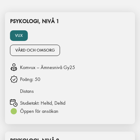
PSYKOLOGI, NIVÅ 1
VUX
VÅRD OCH OMSORG
Komvux – Ämnesnivå Gy25
Poäng:
50
Distans
Studietakt:
Heltid, Deltid
Öppen för ansökan