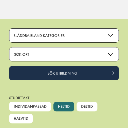
Main Navigation
BLÄDDRA BLAND KATEGORIER
SÖK ORT
SÖK UTBILDNING
STUDIETAKT
INDIVIDANPASSAD
HELTID
DELTID
HALVTID