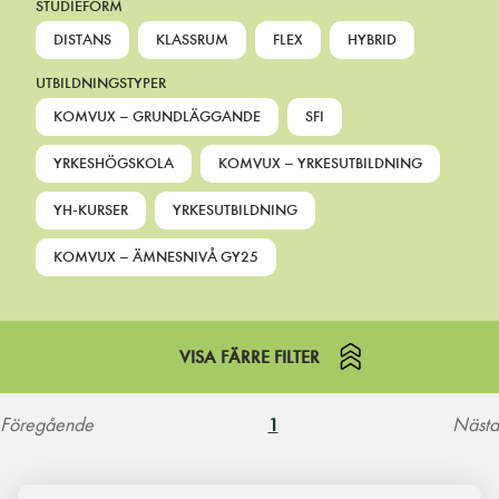
STUDIEFORM
DISTANS
KLASSRUM
FLEX
HYBRID
UTBILDNINGSTYPER
KOMVUX – GRUNDLÄGGANDE
SFI
YRKESHÖGSKOLA
KOMVUX – YRKESUTBILDNING
YH-KURSER
YRKESUTBILDNING
KOMVUX – ÄMNESNIVÅ GY25
VISA FÄRRE FILTER
Föregående
Nästa
1