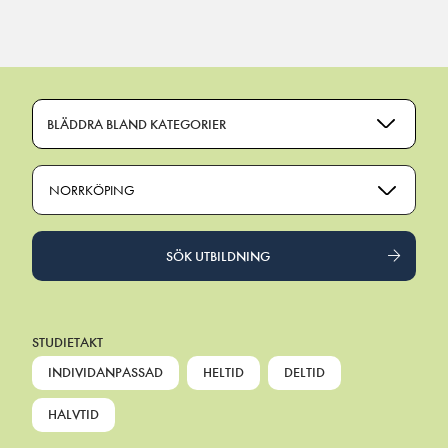
Main Navigation
BLÄDDRA BLAND KATEGORIER
NORRKÖPING
SÖK UTBILDNING
STUDIETAKT
INDIVIDANPASSAD
HELTID
DELTID
HALVTID