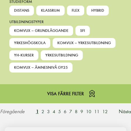
STUDIEFORM
DISTANS
KLASSRUM
FLEX
HYBRID
UTBILDNINGSTYPER
KOMVUX – GRUNDLÄGGANDE
SFI
YRKESHÖGSKOLA
KOMVUX – YRKESUTBILDNING
YH-KURSER
YRKESUTBILDNING
KOMVUX – ÄMNESNIVÅ GY25
VISA FÄRRE FILTER
Föregående
Nästa
1
2
3
4
5
6
7
8
9
10
11
12