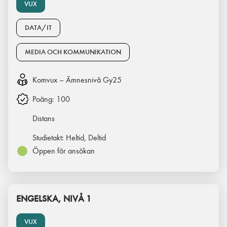
VUX
DATA/IT
MEDIA OCH KOMMUNIKATION
Komvux – Ämnesnivå Gy25
Poäng:
100
Distans
Studietakt:
Heltid, Deltid
Öppen för ansökan
ENGELSKA, NIVÅ 1
VUX