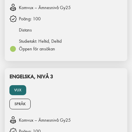
Komvux – Ämnesnivå Gy25
Poäng:
100
Distans
Studietakt:
Heltid, Deltid
Öppen för ansökan
ENGELSKA, NIVÅ 3
VUX
SPRÅK
Komvux – Ämnesnivå Gy25
Poäng:
100