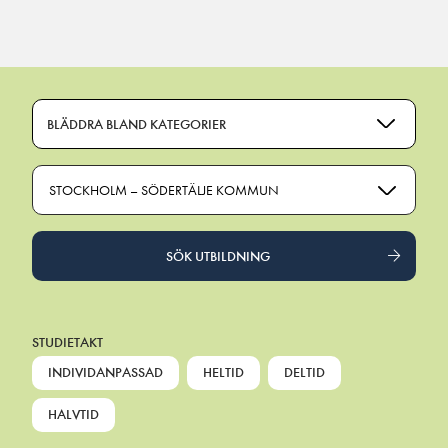
Main Navigation
BLÄDDRA BLAND KATEGORIER
STOCKHOLM – SÖDERTÄLJE KOMMUN
SÖK UTBILDNING
STUDIETAKT
INDIVIDANPASSAD
HELTID
DELTID
HALVTID