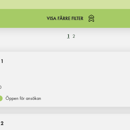
VISA FÄRRE FILTER
1
2
 1
0
Öppen för ansökan
 2