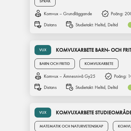
SPRÅK
Komvux – Grundläggande
Poäng:
20
Distans
Studietakt:
Heltid, Deltid
KOMVUXARBETE BARN- OCH FR
VUX
BARN OCH FRITID
KOMVUXARBETE
Komvux – Ämnesnivå Gy25
Poäng:
1
Distans
Studietakt:
Heltid, Deltid
KOMVUXARBETE STUDIEOMRÅDE
VUX
MATEMATIK OCH NATURVETENSKAP
KOMVU