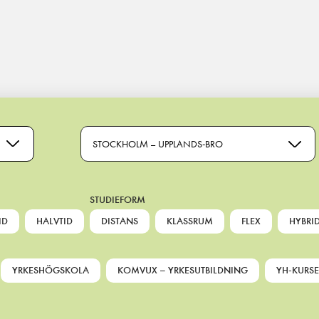
STOCKHOLM – UPPLANDS-BRO
STUDIEFORM
ID
HALVTID
DISTANS
KLASSRUM
FLEX
HYBRI
YRKESHÖGSKOLA
KOMVUX – YRKESUTBILDNING
YH-KURSE