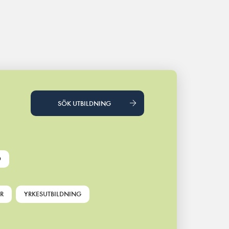
SÖK UTBILDNING
D
R
YRKESUTBILDNING