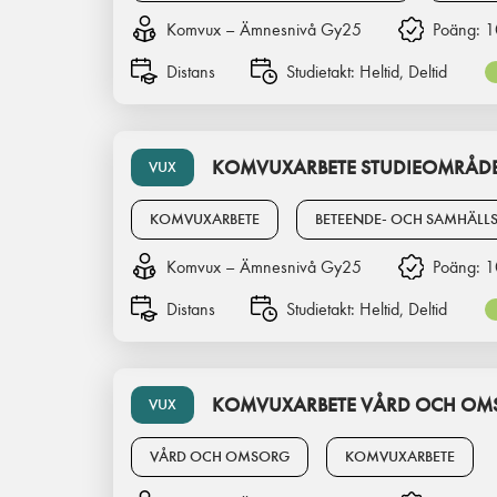
Komvux – Ämnesnivå Gy25
Poäng:
1
Distans
Studietakt:
Heltid, Deltid
KOMVUXARBETE STUDIEOMRÅD
VUX
KOMVUXARBETE
BETEENDE- OCH SAMHÄLL
Komvux – Ämnesnivå Gy25
Poäng:
1
Distans
Studietakt:
Heltid, Deltid
KOMVUXARBETE VÅRD OCH O
VUX
VÅRD OCH OMSORG
KOMVUXARBETE