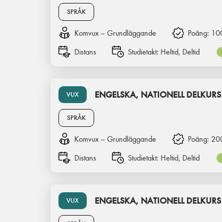
SPRÅK
Komvux – Grundläggande
Poäng:
10
Distans
Studietakt:
Heltid, Deltid
ENGELSKA, NATIONELL DELKURS
VUX
SPRÅK
Komvux – Grundläggande
Poäng:
20
Distans
Studietakt:
Heltid, Deltid
ENGELSKA, NATIONELL DELKURS
VUX