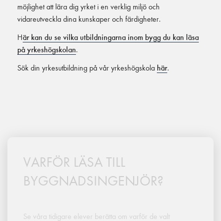
möjlighet att lära dig yrket i en verklig miljö och
vidareutveckla dina kunskaper och färdigheter.
H
är kan du se vilka utbildningarna inom bygg du kan läsa
på yrkeshögskolan
.
Sök din yrkesutbildning på vår yrkeshögskola
här
.
VARFÖR LÄSA TILL
BYGGNADSINGENJÖR?
Se våra tidigare elever berätta om varför de valt