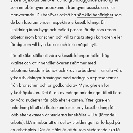
som innebär gymnasieexamen från gymnasieskolan eller
motsvarande. Du behöver också ha
särskild behörighet
som
du kan läsa om under respektive yrkesutbildning. En
utbildning inom bygg och måleri passar för dig som redan
arbetar inom branschen och vill ta nästa steg i karriären eller
för dig som vill byta karriär och testa något nytt.
För att säkerställa att våra yrkesutbildningar håller hög
kvalitet och att innehållet överensstämmer med
arbetsmarknadens behov och krav i arbetslivet – är alla våra
yrkesutbildningar framtagna med näringslivsrepresentanter
från branschen och är godkända av Myndigheten för
yrkeshögskolan. Det är en av många anledningar till att flera
av våra studenter får jobb efter examen. Ytterligare en
anledning till att de flesta som läser en yrkesutbildning får
jobb efter examen är studierna innehåller – LIA (lärande i
arbete). LIA innebär att en del av utbildningen är förlagd på
en arbetsplats. Där är målet är att du som studerande ska få