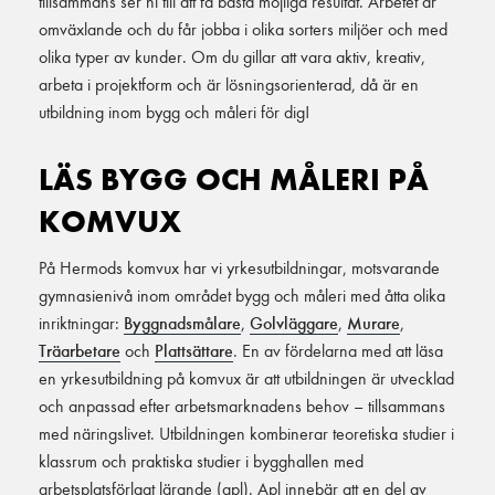
tillsammans ser ni till att få bästa möjliga resultat. Arbetet är
omväxlande och du får jobba i olika sorters miljöer och med
olika typer av kunder. Om du gillar att vara aktiv, kreativ,
arbeta i projektform och är lösningsorienterad, då är en
utbildning inom bygg och måleri för dig!
LÄS BYGG OCH MÅLERI PÅ
KOMVUX
På Hermods komvux har vi yrkesutbildningar, motsvarande
gymnasienivå inom området bygg och måleri med åtta olika
inriktningar:
Byggnadsmålare
,
Golvläggare
,
Murare
,
Träarbetare
och
Plattsättare
. En av fördelarna med att läsa
en yrkesutbildning på komvux är att utbildningen är utvecklad
och anpassad efter arbetsmarknadens behov – tillsammans
med näringslivet. Utbildningen kombinerar teoretiska studier i
klassrum och praktiska studier i bygghallen med
arbetsplatsförlagt lärande (apl). Apl innebär att en del av