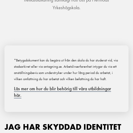
Yrkeshögskola.
*Betygsdokument kan du begära ut från den skola du har studerat vid, via
stadsarkivet eller via antagning.se. Arbetslivserfarenhet intygar du via ett
anställningsbevis som understryker under hur lång period du arbetat, i
vilken omfattning du har arbetat och vilken befattning du har haft.
Läs mer om hur du blir behörig till våra utbildningar
här.
JAG HAR SKYDDAD IDENTITET