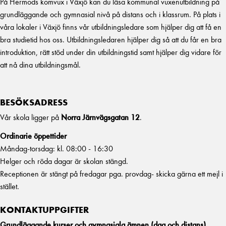
På Hermods komvux i Växjö kan du läsa kommunal vuxenutbildning på
grundläggande och gymnasial nivå på distans och i klassrum. På plats i
våra lokaler i Växjö finns vår utbildningsledare som hjälper dig att få en
bra studietid hos oss. Utbildningsledaren hjälper dig så att du får en bra
introduktion, rätt stöd under din utbildningstid samt hjälper dig vidare för
att nå dina utbildningsmål.
BESÖKSADRESS
Vår skola ligger på
Norra Järnvägsgatan 12
.
Ordinarie öppettider
Måndag-torsdag: kl. 08:00 - 16:30
Helger och röda dagar är skolan stängd.
Receptionen är stängt på fredagar pga. provdag- skicka gärna ett mejl i
stället.
KONTAKTUPPGIFTER
Grundläggande kurser och gymnasiala ämnen (dag och distans)