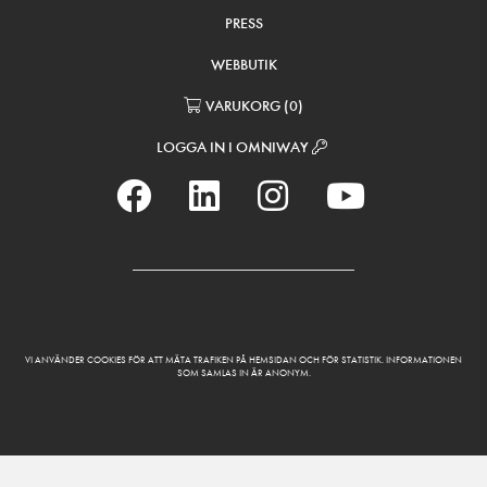
PRESS
WEBBUTIK
VARUKORG
(
0
)
LOGGA IN I OMNIWAY
VI ANVÄNDER COOKIES FÖR ATT MÄTA TRAFIKEN PÅ HEMSIDAN OCH FÖR STATISTIK. INFORMATIONEN
SOM SAMLAS IN ÄR ANONYM.