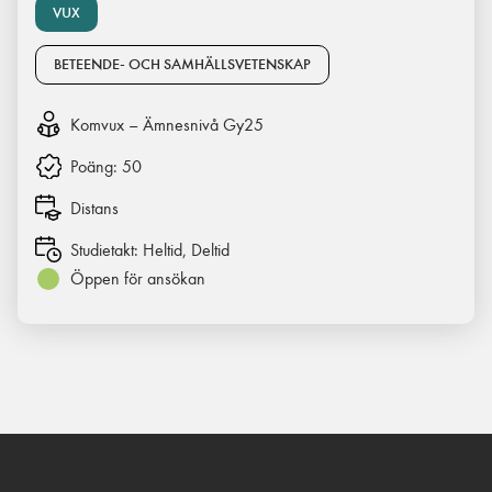
VUX
BETEENDE- OCH SAMHÄLLSVETENSKAP
Komvux – Ämnesnivå Gy25
Poäng:
50
Distans
Studietakt:
Heltid, Deltid
Öppen för ansökan