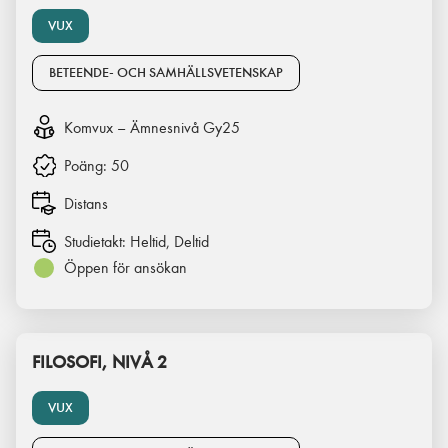
VUX
BETEENDE- OCH SAMHÄLLSVETENSKAP
Komvux – Ämnesnivå Gy25
Poäng:
50
Distans
Studietakt:
Heltid, Deltid
Öppen för ansökan
FILOSOFI, NIVÅ 2
VUX