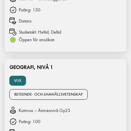
Poäng:
150
Distans
Studietakt:
Heltid, Deltid
Öppen för ansökan
GEOGRAFI, NIVÅ 1
VUX
BETEENDE- OCH SAMHÄLLSVETENSKAP
Komvux – Ämnesnivå Gy25
Poäng:
100