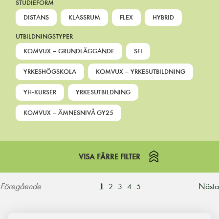
STUDIEFORM
DISTANS
KLASSRUM
FLEX
HYBRID
UTBILDNINGSTYPER
KOMVUX – GRUNDLÄGGANDE
SFI
YRKESHÖGSKOLA
KOMVUX – YRKESUTBILDNING
YH-KURSER
YRKESUTBILDNING
KOMVUX – ÄMNESNIVÅ GY25
VISA FÄRRE FILTER
Föregående
Nästa
1
2
3
4
5