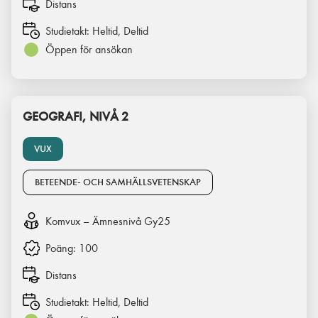
Distans
Studietakt:
Heltid, Deltid
Öppen för ansökan
GEOGRAFI, NIVÅ 2
VUX
BETEENDE- OCH SAMHÄLLSVETENSKAP
Komvux – Ämnesnivå Gy25
Poäng:
100
Distans
Studietakt:
Heltid, Deltid