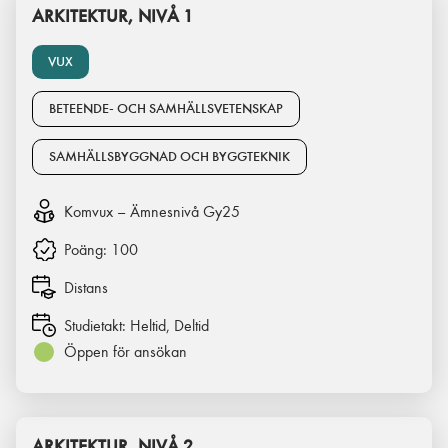
ARKITEKTUR, NIVÅ 1
VUX
BETEENDE- OCH SAMHÄLLSVETENSKAP
SAMHÄLLSBYGGNAD OCH BYGGTEKNIK
Komvux – Ämnesnivå Gy25
Poäng:
100
Distans
Studietakt:
Heltid, Deltid
Öppen för ansökan
ARKITEKTUR, NIVÅ 2