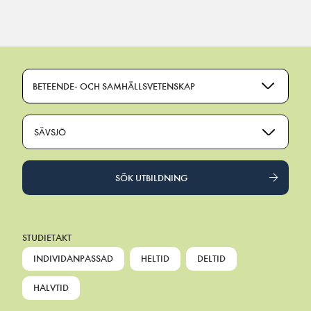
Main Navigation
BETEENDE- OCH SAMHÄLLSVETENSKAP
SÄVSJÖ
SÖK UTBILDNING
STUDIETAKT
INDIVIDANPASSAD
HELTID
DELTID
HALVTID