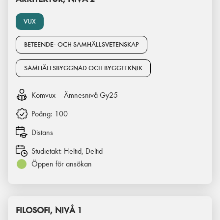
VUX
BETEENDE- OCH SAMHÄLLSVETENSKAP
SAMHÄLLSBYGGNAD OCH BYGGTEKNIK
Komvux – Ämnesnivå Gy25
Poäng:
100
Distans
Studietakt:
Heltid, Deltid
Öppen för ansökan
FILOSOFI, NIVÅ 1