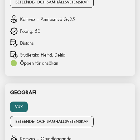
BETEENDE- OCH SAMHÄLLSVETENSKAP
Komvux – Ämnesnivå Gy25
Poäng:
50
Distans
Studietakt:
Heltid, Deltid
Öppen för ansökan
GEOGRAFI
VUX
BETEENDE- OCH SAMHÄLLSVETENSKAP
Komvux – Grundläggande