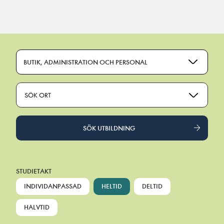
Main Navigation
BUTIK, ADMINISTRATION OCH PERSONAL
SÖK ORT
SÖK UTBILDNING
STUDIETAKT
INDIVIDANPASSAD
HELTID
DELTID
HALVTID