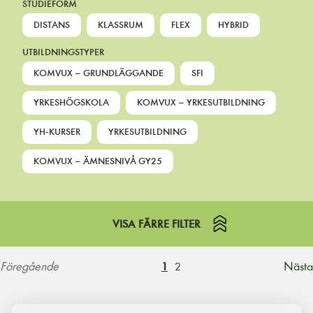
STUDIEFORM
DISTANS
KLASSRUM
FLEX
HYBRID
UTBILDNINGSTYPER
KOMVUX – GRUNDLÄGGANDE
SFI
YRKESHÖGSKOLA
KOMVUX – YRKESUTBILDNING
YH-KURSER
YRKESUTBILDNING
KOMVUX – ÄMNESNIVÅ GY25
VISA FÄRRE FILTER
Föregående
Nästa
1
2