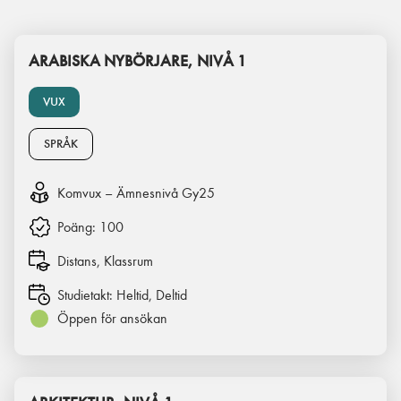
ARABISKA NYBÖRJARE, NIVÅ 1
VUX
SPRÅK
Komvux – Ämnesnivå Gy25
Poäng:
100
Distans, Klassrum
Studietakt:
Heltid, Deltid
Öppen för ansökan