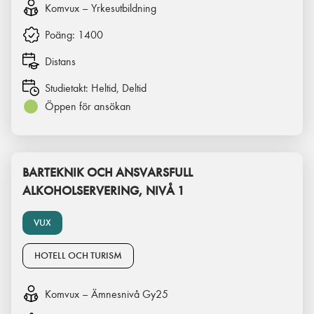
Komvux – Yrkesutbildning
Poäng:
1400
Distans
Studietakt:
Heltid, Deltid
Öppen för ansökan
BARTEKNIK OCH ANSVARSFULL
ALKOHOLSERVERING, NIVÅ 1
VUX
HOTELL OCH TURISM
Komvux – Ämnesnivå Gy25