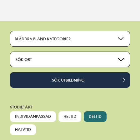
Main Navigation
BLÄDDRA BLAND KATEGORIER
SÖK ORT
SÖK UTBILDNING
STUDIETAKT
INDIVIDANPASSAD
HELTID
DELTID
HALVTID