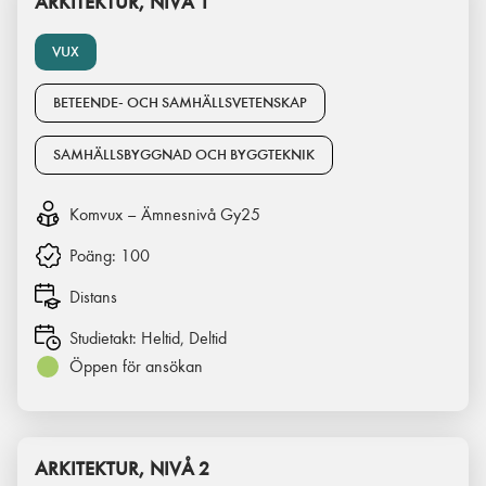
ARKITEKTUR, NIVÅ 1
VUX
BETEENDE- OCH SAMHÄLLSVETENSKAP
SAMHÄLLSBYGGNAD OCH BYGGTEKNIK
Komvux – Ämnesnivå Gy25
Poäng:
100
Distans
Studietakt:
Heltid, Deltid
Öppen för ansökan
ARKITEKTUR, NIVÅ 2