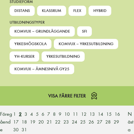
STUDIEFORM
DISTANS
KLASSRUM
FLEX
HYBRID
UTBILDNINGSTYPER
KOMVUX – GRUNDLÄGGANDE
SFI
YRKESHÖGSKOLA
KOMVUX – YRKESUTBILDNING
YH-KURSER
YRKESUTBILDNING
KOMVUX – ÄMNESNIVÅ GY25
VISA FÄRRE FILTER
Föreg
N
1
2
3
4
5
6
7
8
9
10
11
12
13
14
15
16
åend
äst
17
18
19
20
21
22
23
24
25
26
27
28
29
e
a
30
31