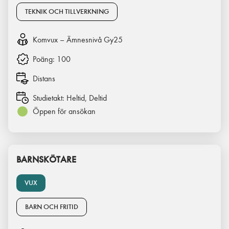
TEKNIK OCH TILLVERKNING
Komvux – Ämnesnivå Gy25
Poäng:
100
Distans
Studietakt:
Heltid, Deltid
Öppen för ansökan
BARNSKÖTARE
VUX
BARN OCH FRITID