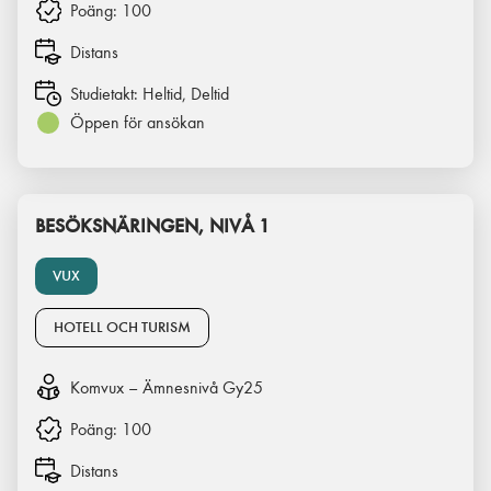
Poäng:
100
Distans
Studietakt:
Heltid, Deltid
Öppen för ansökan
BESÖKSNÄRINGEN, NIVÅ 1
VUX
HOTELL OCH TURISM
Komvux – Ämnesnivå Gy25
Poäng:
100
Distans