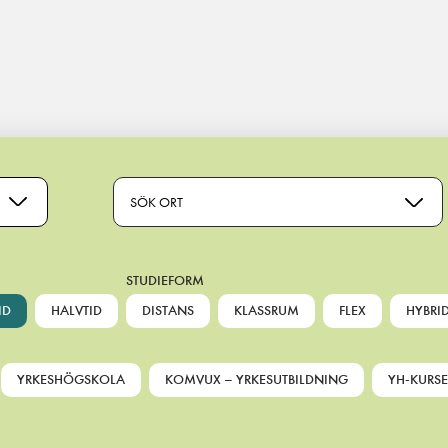
SÖK ORT
STUDIEFORM
ID
HALVTID
DISTANS
KLASSRUM
FLEX
HYBRI
YRKESHÖGSKOLA
KOMVUX – YRKESUTBILDNING
YH-KURSE