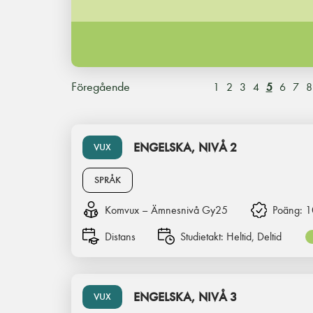
Föregående
1
2
3
4
5
6
7
8
ENGELSKA, NIVÅ 2
VUX
SPRÅK
Komvux – Ämnesnivå Gy25
Poäng:
1
Distans
Studietakt:
Heltid, Deltid
ENGELSKA, NIVÅ 3
VUX