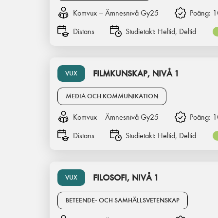
Komvux – Ämnesnivå Gy25
Poäng:
1
Distans
Studietakt:
Heltid, Deltid
FILMKUNSKAP, NIVÅ 1
VUX
MEDIA OCH KOMMUNIKATION
Komvux – Ämnesnivå Gy25
Poäng:
1
Distans
Studietakt:
Heltid, Deltid
FILOSOFI, NIVÅ 1
VUX
BETEENDE- OCH SAMHÄLLSVETENSKAP