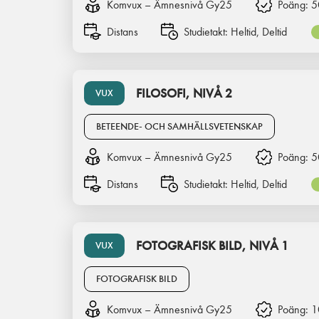
Komvux – Ämnesnivå Gy25
Poäng:
5
Distans
Studietakt:
Heltid, Deltid
FILOSOFI, NIVÅ 2
VUX
BETEENDE- OCH SAMHÄLLSVETENSKAP
Komvux – Ämnesnivå Gy25
Poäng:
5
Distans
Studietakt:
Heltid, Deltid
FOTOGRAFISK BILD, NIVÅ 1
VUX
FOTOGRAFISK BILD
Komvux – Ämnesnivå Gy25
Poäng:
1