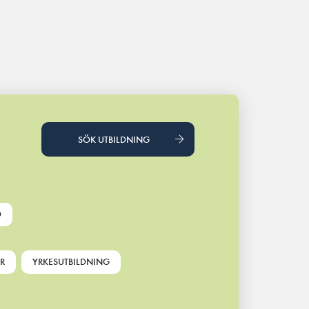
SÖK UTBILDNING
D
R
YRKESUTBILDNING