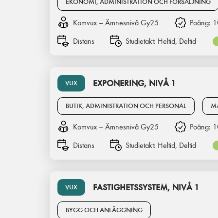
EKONOMI, ADMINISTRATION OCH FÖRSÄLJNING
Komvux – Ämnesnivå Gy25
Poäng:
1
Distans
Studietakt:
Heltid, Deltid
EXPONERING, NIVÅ 1
VUX
BUTIK, ADMINISTRATION OCH PERSONAL
M
Komvux – Ämnesnivå Gy25
Poäng:
1
Distans
Studietakt:
Heltid, Deltid
FASTIGHETSSYSTEM, NIVÅ 1
VUX
BYGG OCH ANLÄGGNING