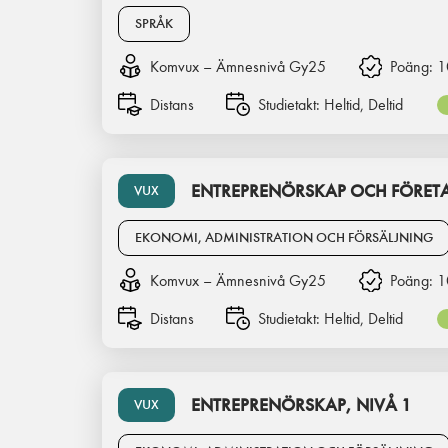
SPRÅK
Komvux – Ämnesnivå Gy25
Poäng:
1
Distans
Studietakt:
Heltid, Deltid
ENTREPRENÖRSKAP OCH FÖRETA
VUX
EKONOMI, ADMINISTRATION OCH FÖRSÄLJNING
Komvux – Ämnesnivå Gy25
Poäng:
1
Distans
Studietakt:
Heltid, Deltid
ENTREPRENÖRSKAP, NIVÅ 1
VUX