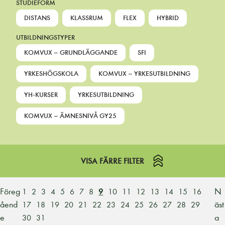
STUDIEFORM
DISTANS
KLASSRUM
FLEX
HYBRID
UTBILDNINGSTYPER
KOMVUX – GRUNDLÄGGANDE
SFI
YRKESHÖGSKOLA
KOMVUX – YRKESUTBILDNING
YH-KURSER
YRKESUTBILDNING
KOMVUX – ÄMNESNIVÅ GY25
VISA FÄRRE FILTER
Föreg
N
1
2
3
4
5
6
7
8
9
10
11
12
13
14
15
16
åend
äst
17
18
19
20
21
22
23
24
25
26
27
28
29
e
a
30
31