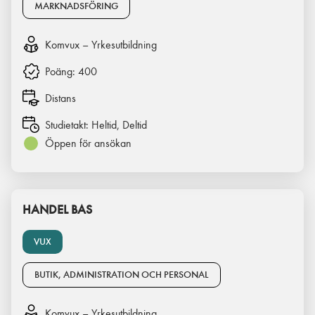
MARKNADSFÖRING
Komvux – Yrkesutbildning
Poäng:
400
Distans
Studietakt:
Heltid, Deltid
Öppen för ansökan
HANDEL BAS
VUX
BUTIK, ADMINISTRATION OCH PERSONAL
Komvux – Yrkesutbildning