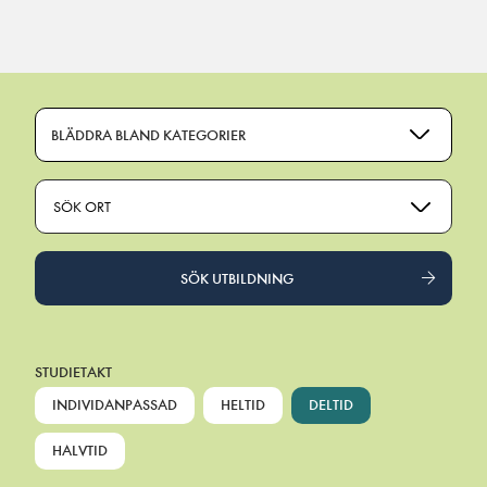
Main Navigation
BLÄDDRA BLAND KATEGORIER
SÖK ORT
SÖK UTBILDNING
STUDIETAKT
INDIVIDANPASSAD
HELTID
DELTID
HALVTID