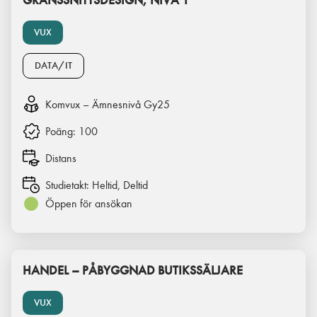
GRÄNSSNITTSDESIGN, NIVÅ 1
VUX
DATA/IT
Komvux – Ämnesnivå Gy25
Poäng:
100
Distans
Studietakt:
Heltid, Deltid
Öppen för ansökan
HANDEL – PÅBYGGNAD BUTIKSSÄLJARE
VUX