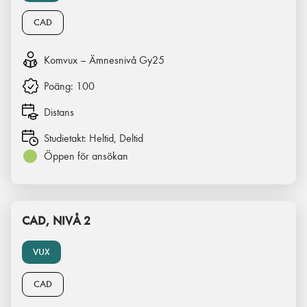
CAD
Komvux – Ämnesnivå Gy25
Poäng:
100
Distans
Studietakt:
Heltid, Deltid
Öppen för ansökan
CAD, NIVÅ 2
VUX
CAD