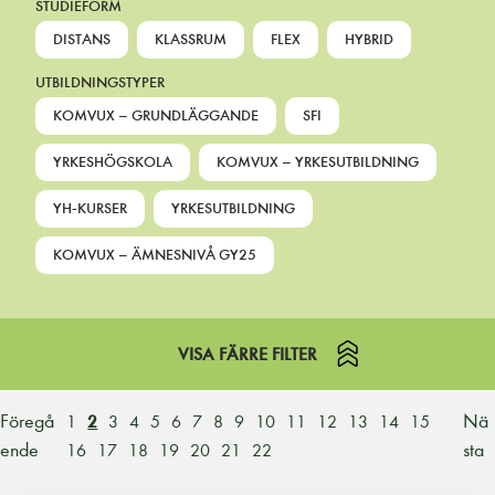
STUDIEFORM
DISTANS
KLASSRUM
FLEX
HYBRID
UTBILDNINGSTYPER
KOMVUX – GRUNDLÄGGANDE
SFI
YRKESHÖGSKOLA
KOMVUX – YRKESUTBILDNING
YH-KURSER
YRKESUTBILDNING
KOMVUX – ÄMNESNIVÅ GY25
VISA FÄRRE FILTER
Föregå
Nä
1
2
3
4
5
6
7
8
9
10
11
12
13
14
15
ende
sta
16
17
18
19
20
21
22