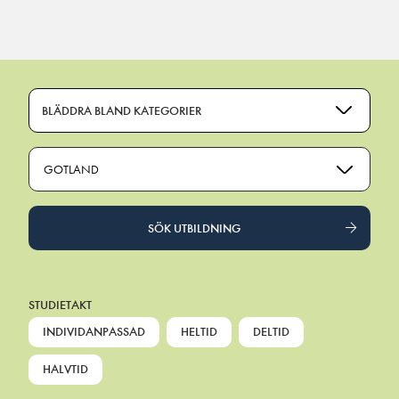
Main Navigation
BLÄDDRA BLAND KATEGORIER
GOTLAND
SÖK UTBILDNING
STUDIETAKT
INDIVIDANPASSAD
HELTID
DELTID
HALVTID