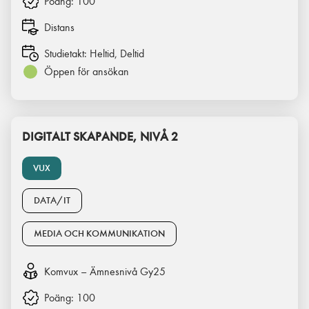
Poäng:
100
Distans
Studietakt:
Heltid, Deltid
Öppen för ansökan
DIGITALT SKAPANDE, NIVÅ 2
VUX
DATA/IT
MEDIA OCH KOMMUNIKATION
Komvux – Ämnesnivå Gy25
Poäng:
100