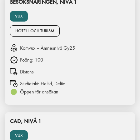
BESÖKSNÄRINGEN, NIVÅ 1
VUX
HOTELL OCH TURISM
Komvux – Ämnesnivå Gy25
Poäng:
100
Distans
Studietakt:
Heltid, Deltid
Öppen för ansökan
CAD, NIVÅ 1
VUX