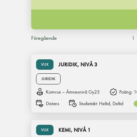
Föregående
1
JURIDIK, NIVÅ 3
VUX
JURIDIK
Komvux – Ämnesnivå Gy25
Poäng:
1
Distans
Studietakt:
Heltid, Deltid
KEMI, NIVÅ 1
VUX