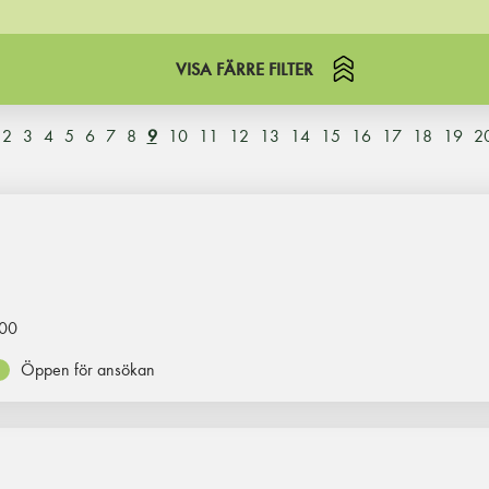
VISA FÄRRE FILTER
2
3
4
5
6
7
8
9
10
11
12
13
14
15
16
17
18
19
2
00
Öppen för ansökan