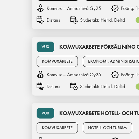
Komvux – Ämnesnivå Gy25
Poäng:
1
Distans
Studietakt:
Heltid, Deltid
KOMVUXARBETE FÖRSÄLJNING O
VUX
KOMVUXARBETE
EKONOMI, ADMINISTRATI
Komvux – Ämnesnivå Gy25
Poäng:
1
Distans
Studietakt:
Heltid, Deltid
KOMVUXARBETE HOTELL- OCH 
VUX
KOMVUXARBETE
HOTELL OCH TURISM