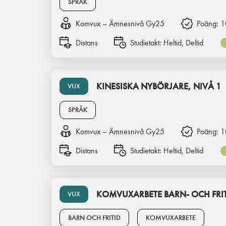
SPRÅK
Komvux – Ämnesnivå Gy25
Poäng:
1
Distans
Studietakt:
Heltid, Deltid
KINESISKA NYBÖRJARE, NIVÅ 1
VUX
SPRÅK
Komvux – Ämnesnivå Gy25
Poäng:
1
Distans
Studietakt:
Heltid, Deltid
KOMVUXARBETE BARN- OCH FR
VUX
BARN OCH FRITID
KOMVUXARBETE