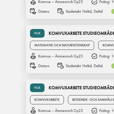
Komvux – Ämnesnivå Gy25
Poäng:
1
Distans
Studietakt:
Heltid, Deltid
KOMVUXARBETE STUDIEOMRÅDE
VUX
MATEMATIK OCH NATURVETENSKAP
KOMVU
Komvux – Ämnesnivå Gy25
Poäng:
1
Distans
Studietakt:
Heltid, Deltid
KOMVUXARBETE STUDIEOMRÅD
VUX
KOMVUXARBETE
BETEENDE- OCH SAMHÄLL
Komvux – Ämnesnivå Gy25
Poäng:
1