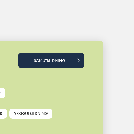
SÖK UTBILDNING
D
R
YRKESUTBILDNING