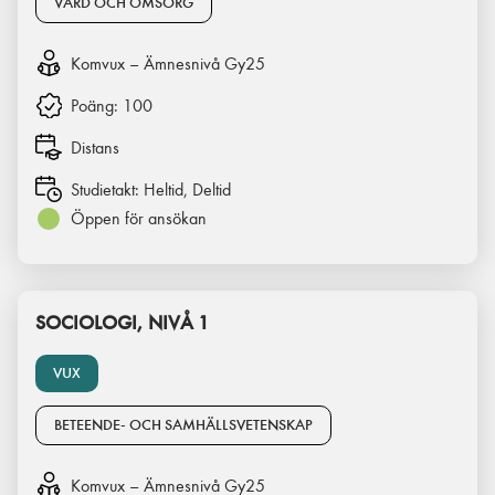
VÅRD OCH OMSORG
Komvux – Ämnesnivå Gy25
Poäng:
100
Distans
Studietakt:
Heltid, Deltid
Öppen för ansökan
SOCIOLOGI, NIVÅ 1
VUX
BETEENDE- OCH SAMHÄLLSVETENSKAP
Komvux – Ämnesnivå Gy25