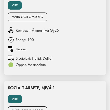
VUX
VÅRD OCH OMSORG
Komvux – Ämnesnivå Gy25
Poäng:
100
Distans
Studietakt:
Heltid, Deltid
Öppen för ansökan
SOCIALT ARBETE, NIVÅ 1
VUX