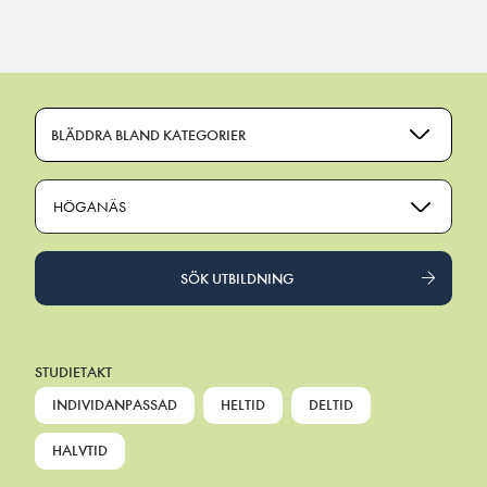
Main Navigation
BLÄDDRA BLAND KATEGORIER
HÖGANÄS
SÖK UTBILDNING
STUDIETAKT
INDIVIDANPASSAD
HELTID
DELTID
HALVTID