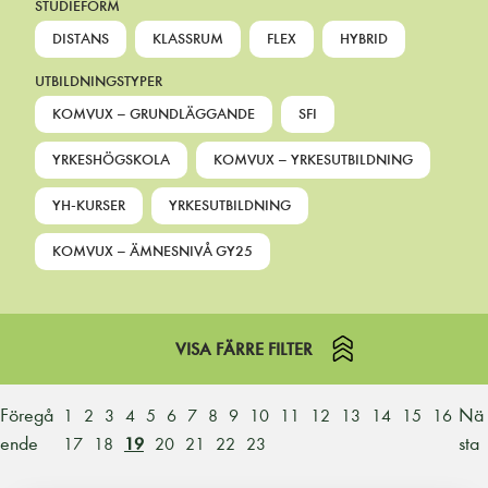
STUDIEFORM
DISTANS
KLASSRUM
FLEX
HYBRID
UTBILDNINGSTYPER
KOMVUX – GRUNDLÄGGANDE
SFI
YRKESHÖGSKOLA
KOMVUX – YRKESUTBILDNING
YH-KURSER
YRKESUTBILDNING
KOMVUX – ÄMNESNIVÅ GY25
VISA FÄRRE FILTER
Föregå
Nä
1
2
3
4
5
6
7
8
9
10
11
12
13
14
15
16
ende
sta
17
18
19
20
21
22
23