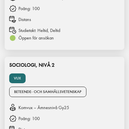
Poäng:
100
Distans
Studietakt:
Heltid, Deltid
Öppen för ansökan
SOCIOLOGI, NIVÅ 2
VUX
BETEENDE- OCH SAMHÄLLSVETENSKAP
Komvux – Ämnesnivå Gy25
Poäng:
100