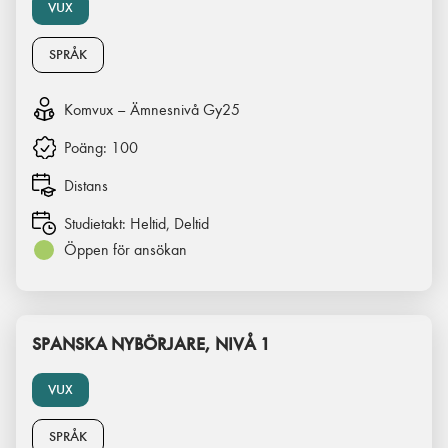
VUX
SPRÅK
Komvux – Ämnesnivå Gy25
Poäng:
100
Distans
Studietakt:
Heltid, Deltid
Öppen för ansökan
SPANSKA NYBÖRJARE, NIVÅ 1
VUX
SPRÅK