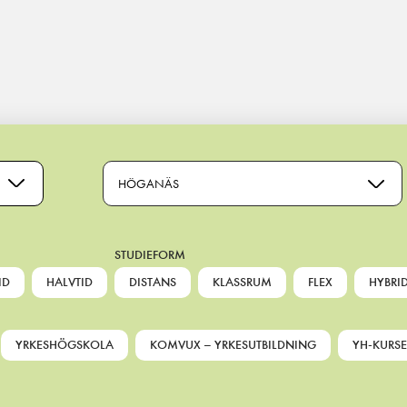
HÖGANÄS
STUDIEFORM
ID
HALVTID
DISTANS
KLASSRUM
FLEX
HYBRI
YRKESHÖGSKOLA
KOMVUX – YRKESUTBILDNING
YH-KURSE