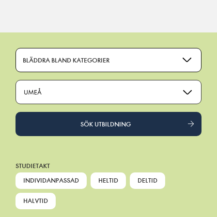
Main Navigation
BLÄDDRA BLAND KATEGORIER
UMEÅ
SÖK UTBILDNING
STUDIETAKT
INDIVIDANPASSAD
HELTID
DELTID
HALVTID