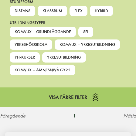
STUDIEFORM
DISTANS
KLASSRUM
FLEX
HYBRID
UTBILDNINGSTYPER
KOMVUX – GRUNDLÄGGANDE
SFI
YRKESHÖGSKOLA
KOMVUX – YRKESUTBILDNING
YH-KURSER
YRKESUTBILDNING
KOMVUX – ÄMNESNIVÅ GY25
VISA FÄRRE FILTER
Föregående
Nästa
1