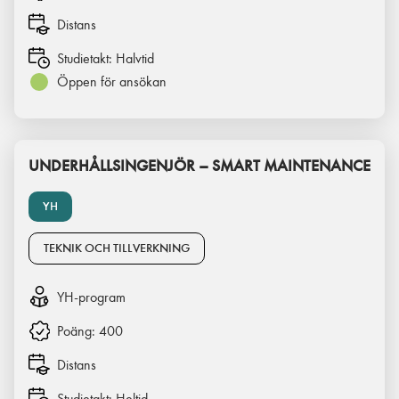
Distans
Studietakt:
Halvtid
Öppen för ansökan
UNDERHÅLLSINGENJÖR – SMART MAINTENANCE
YH
TEKNIK OCH TILLVERKNING
YH-program
Poäng:
400
Distans
Studietakt:
Heltid