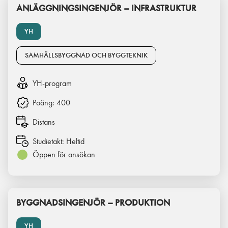
ANLÄGGNINGSINGENJÖR – INFRASTRUKTUR
YH
SAMHÄLLSBYGGNAD OCH BYGGTEKNIK
YH-program
Poäng:
400
Distans
Studietakt:
Heltid
Öppen för ansökan
BYGGNADSINGENJÖR – PRODUKTION
YH