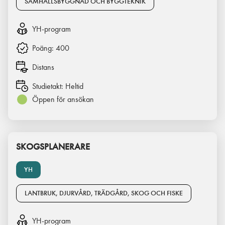
SAMHÄLLSBYGGNAD OCH BYGGTEKNIK
YH-program
Poäng:
400
Distans
Studietakt:
Heltid
Öppen för ansökan
SKOGSPLANERARE
YH
LANTBRUK, DJURVÅRD, TRÄDGÅRD, SKOG OCH FISKE
YH-program