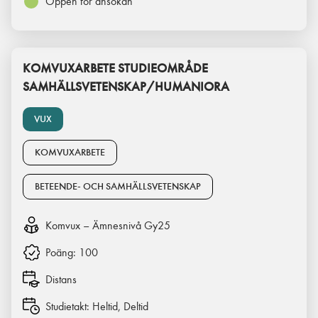
Öppen för ansökan
KOMVUXARBETE STUDIEOMRÅDE
SAMHÄLLSVETENSKAP/HUMANIORA
VUX
KOMVUXARBETE
BETEENDE- OCH SAMHÄLLSVETENSKAP
Komvux – Ämnesnivå Gy25
Poäng:
100
Distans
Studietakt:
Heltid, Deltid