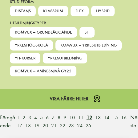
STUDIEFORM
DISTANS
KLASSRUM
FLEX
HYBRID
UTBILDNINGSTYPER
KOMVUX – GRUNDLÄGGANDE
SFI
YRKESHÖGSKOLA
KOMVUX – YRKESUTBILDNING
YH-KURSER
YRKESUTBILDNING
KOMVUX – ÄMNESNIVÅ GY25
VISA FÄRRE FILTER
Föregå
Nä
1
2
3
4
5
6
7
8
9
10
11
12
13
14
15
16
ende
sta
17
18
19
20
21
22
23
24
25