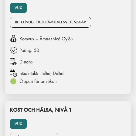
VUX
BETEENDE- OCH SAMHÄLLSVETENSKAP
Komvux – Ämnesnivå Gy25
Poäng:
50
Distans
Studietakt:
Heltid, Deltid
Öppen för ansökan
KOST OCH HÄLSA, NIVÅ 1
VUX