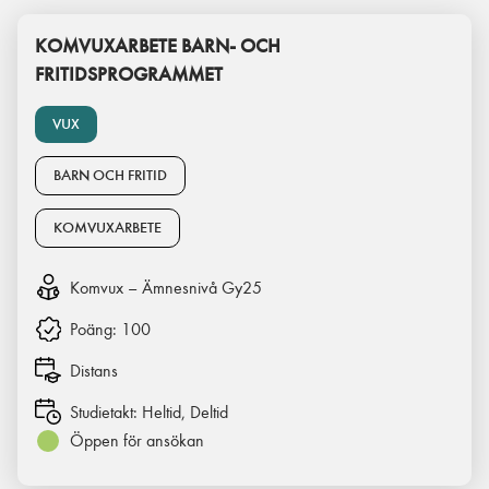
KOMVUXARBETE BARN- OCH
FRITIDSPROGRAMMET
VUX
BARN OCH FRITID
KOMVUXARBETE
Komvux – Ämnesnivå Gy25
Poäng:
100
Distans
Studietakt:
Heltid, Deltid
Öppen för ansökan