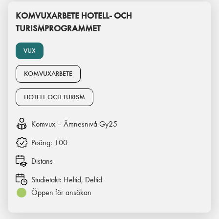
KOMVUXARBETE HOTELL- OCH
TURISMPROGRAMMET
VUX
KOMVUXARBETE
HOTELL OCH TURISM
Komvux – Ämnesnivå Gy25
Poäng:
100
Distans
Studietakt:
Heltid, Deltid
Öppen för ansökan