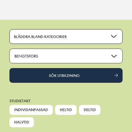
Main Navigation
BLÄDDRA BLAND KATEGORIER
BENGTSFORS
SÖK UTBILDNING
STUDIETAKT
INDIVIDANPASSAD
HELTID
DELTID
HALVTID