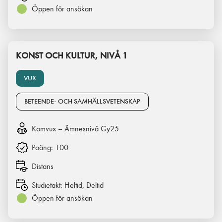
Öppen för ansökan
KONST OCH KULTUR, NIVÅ 1
VUX
BETEENDE- OCH SAMHÄLLSVETENSKAP
Komvux – Ämnesnivå Gy25
Poäng:
100
Distans
Studietakt:
Heltid, Deltid
Öppen för ansökan