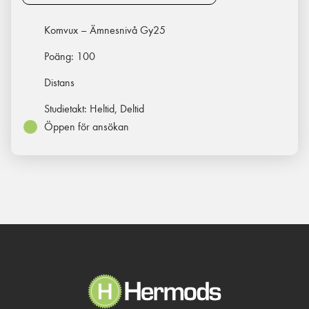
Komvux – Ämnesnivå Gy25
Poäng:
100
Distans
Studietakt:
Heltid, Deltid
Öppen för ansökan