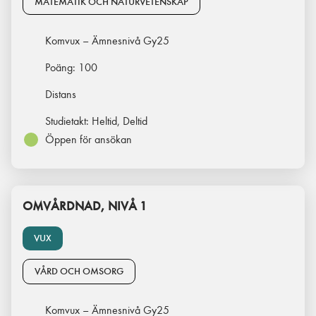
MATEMATIK OCH NATURVETENSKAP
Komvux – Ämnesnivå Gy25
Poäng:
100
Distans
Studietakt:
Heltid, Deltid
Öppen för ansökan
OMVÅRDNAD, NIVÅ 1
VUX
VÅRD OCH OMSORG
Komvux – Ämnesnivå Gy25