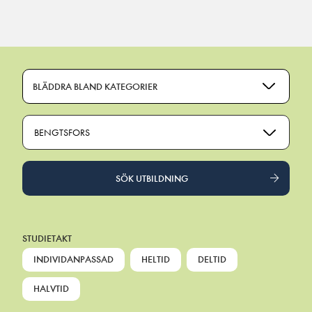
Main Navigation
BLÄDDRA BLAND KATEGORIER
BENGTSFORS
SÖK UTBILDNING
STUDIETAKT
INDIVIDANPASSAD
HELTID
DELTID
HALVTID