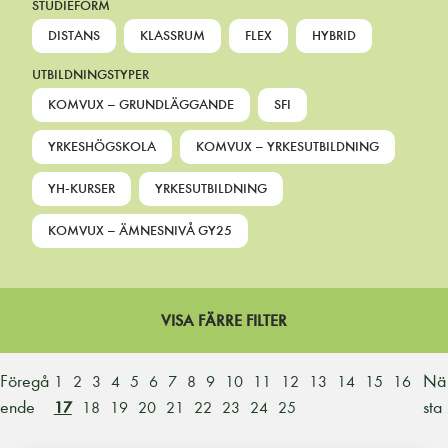
STUDIEFORM
DISTANS
KLASSRUM
FLEX
HYBRID
UTBILDNINGSTYPER
KOMVUX – GRUNDLÄGGANDE
SFI
YRKESHÖGSKOLA
KOMVUX – YRKESUTBILDNING
YH-KURSER
YRKESUTBILDNING
KOMVUX – ÄMNESNIVÅ GY25
VISA FÄRRE FILTER
Föregå
Nä
1
2
3
4
5
6
7
8
9
10
11
12
13
14
15
16
ende
sta
17
18
19
20
21
22
23
24
25