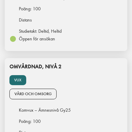
Poäng:
100
Distans
Studietakt:
Deltid, Heltid
Öppen för ansökan
OMVÅRDNAD, NIVÅ 2
VUX
VÅRD OCH OMSORG
Komvux – Ämnesnivå Gy25
Poäng:
100