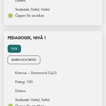
Distans
Studietakt:
Deltid, Heltid
Öppen för ansökan
PEDAGOGIK, NIVÅ 1
VUX
BARN OCH FRITID
Komvux – Ämnesnivå Gy25
Poäng:
100
Distans
Studietakt:
Heltid, Deltid
Öppen för ansökan