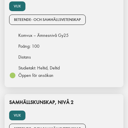
VUX
BETEENDE- OCH SAMHÄLLSVETENSKAP
Komvux – Ämnesnivå Gy25
Poäng:
100
Distans
Studietakt:
Heltid, Deltid
Öppen för ansökan
SAMHÄLLSKUNSKAP, NIVÅ 2
VUX