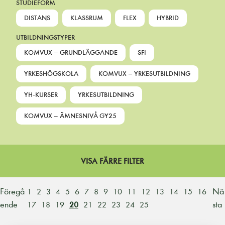
STUDIEFORM
DISTANS
KLASSRUM
FLEX
HYBRID
UTBILDNINGSTYPER
KOMVUX – GRUNDLÄGGANDE
SFI
YRKESHÖGSKOLA
KOMVUX – YRKESUTBILDNING
YH-KURSER
YRKESUTBILDNING
KOMVUX – ÄMNESNIVÅ GY25
VISA FÄRRE FILTER
Föregå
Nä
1
2
3
4
5
6
7
8
9
10
11
12
13
14
15
16
ende
sta
17
18
19
20
21
22
23
24
25