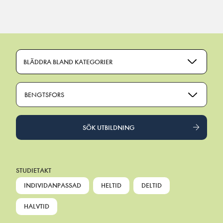
Main Navigation
BLÄDDRA BLAND KATEGORIER
BENGTSFORS
SÖK UTBILDNING
STUDIETAKT
INDIVIDANPASSAD
HELTID
DELTID
HALVTID