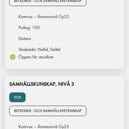
BETEENDE- OCH SAMHÄLLSVETENSKAP
Komvux – Ämnesnivå Gy25
Poäng:
100
Distans
Studietakt:
Heltid, Deltid
Öppen för ansökan
SAMHÄLLSKUNSKAP, NIVÅ 3
VUX
BETEENDE- OCH SAMHÄLLSVETENSKAP
Komvux – Ämnesnivå Gy25