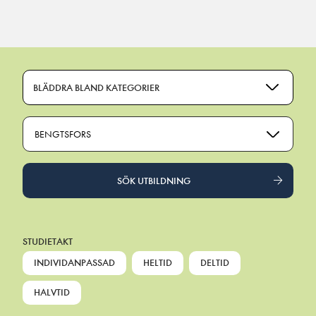
Main Navigation
BLÄDDRA BLAND KATEGORIER
BENGTSFORS
SÖK UTBILDNING
STUDIETAKT
INDIVIDANPASSAD
HELTID
DELTID
HALVTID