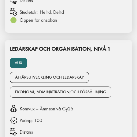
Distans
Studietakt:
Heltid, Deltid
Öppen för ansökan
LEDARSKAP OCH ORGANISATION, NIVÅ 1
VUX
AFFÄRSUTVECKLING OCH LEDARSKAP
EKONOMI, ADMINISTRATION OCH FÖRSÄLJNING
Komvux – Ämnesnivå Gy25
Poäng:
100
Distans