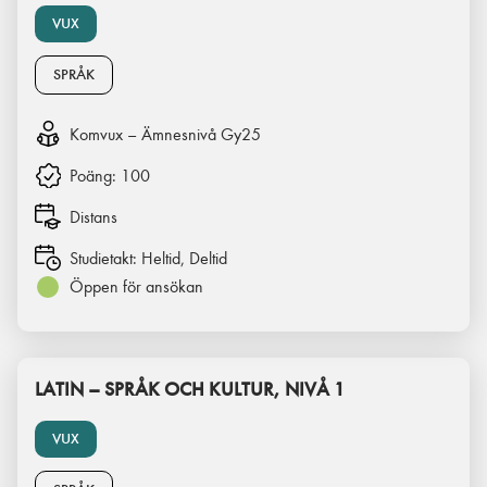
VUX
SPRÅK
Komvux – Ämnesnivå Gy25
Poäng:
100
Distans
Studietakt:
Heltid, Deltid
Öppen för ansökan
LATIN – SPRÅK OCH KULTUR, NIVÅ 1
VUX