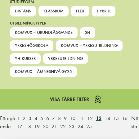
STUDIEFORM
DISTANS
KLASSRUM
FLEX
HYBRID
UTBILDNINGSTYPER
KOMVUX – GRUNDLÄGGANDE
SFI
YRKESHÖGSKOLA
KOMVUX – YRKESUTBILDNING
YH-KURSER
YRKESUTBILDNING
KOMVUX – ÄMNESNIVÅ GY25
VISA FÄRRE FILTER
Föregå
Nä
1
2
3
4
5
6
7
8
9
10
11
12
13
14
15
16
ende
sta
17
18
19
20
21
22
23
24
25