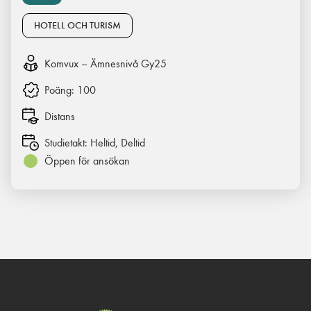
HOTELL OCH TURISM
Komvux – Ämnesnivå Gy25
Poäng:
100
Distans
Studietakt:
Heltid, Deltid
Öppen för ansökan