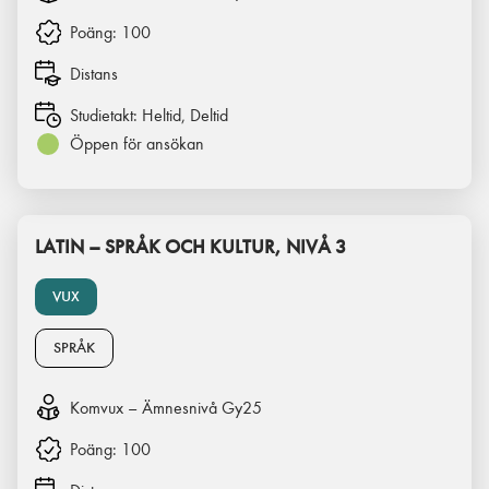
Poäng:
100
Distans
Studietakt:
Heltid, Deltid
Öppen för ansökan
LATIN – SPRÅK OCH KULTUR, NIVÅ 3
VUX
SPRÅK
Komvux – Ämnesnivå Gy25
Poäng:
100