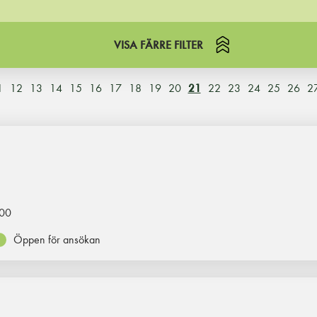
VISA FÄRRE FILTER
1
12
13
14
15
16
17
18
19
20
21
22
23
24
25
26
2
00
Öppen för ansökan