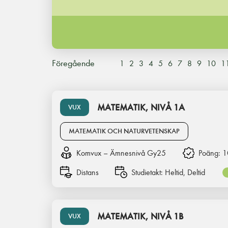
Föregående
1
2
3
4
5
6
7
8
9
10
1
MATEMATIK, NIVÅ 1A
VUX
MATEMATIK OCH NATURVETENSKAP
Komvux – Ämnesnivå Gy25
Poäng:
1
Distans
Studietakt:
Heltid, Deltid
MATEMATIK, NIVÅ 1B
VUX