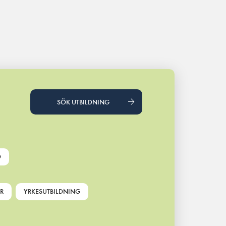
SÖK UTBILDNING
D
R
YRKESUTBILDNING