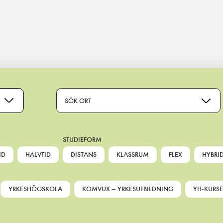
SÖK ORT
STUDIEFORM
ID
HALVTID
DISTANS
KLASSRUM
FLEX
HYBRI
YRKESHÖGSKOLA
KOMVUX – YRKESUTBILDNING
YH-KURSE