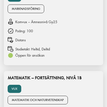
MARKNADSFÖRING
Komvux – Ämnesnivå Gy25
Poäng:
100
Distans
Studietakt:
Heltid, Deltid
Öppen för ansökan
MATEMATIK – FORTSÄTTNING, NIVÅ 1B
VUX
MATEMATIK OCH NATURVETENSKAP