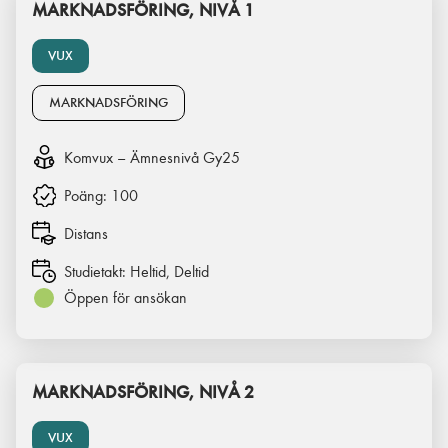
MARKNADSFÖRING, NIVÅ 1
VUX
MARKNADSFÖRING
Komvux – Ämnesnivå Gy25
Poäng:
100
Distans
Studietakt:
Heltid, Deltid
Öppen för ansökan
MARKNADSFÖRING, NIVÅ 2
VUX