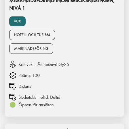
MARKNADSFÖRING INOM BESÖKSNÄRINGEN,
NIVÅ 1
VUX
HOTELL OCH TURISM
MARKNADSFÖRING
Komvux – Ämnesnivå Gy25
Poäng:
100
Distans
Studietakt:
Heltid, Deltid
Öppen för ansökan