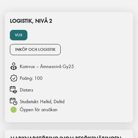
LOGISTIK, NIVÅ 2
VUX
INKÖP OCH LOGISTIK
Komvux – Ämnesnivå Gy25
Poäng:
100
Distans
Studietakt:
Heltid, Deltid
Öppen för ansökan