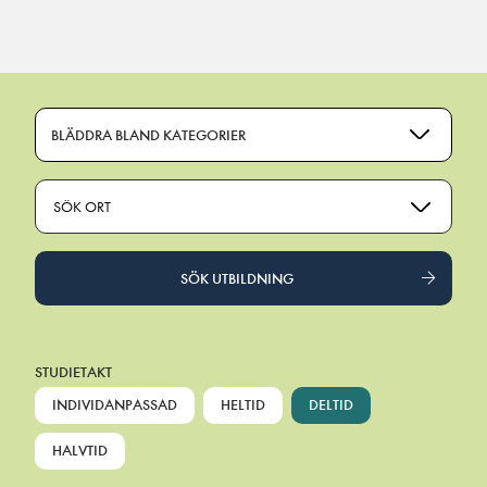
Main Navigation
BLÄDDRA BLAND KATEGORIER
SÖK ORT
SÖK UTBILDNING
STUDIETAKT
INDIVIDANPASSAD
HELTID
DELTID
HALVTID