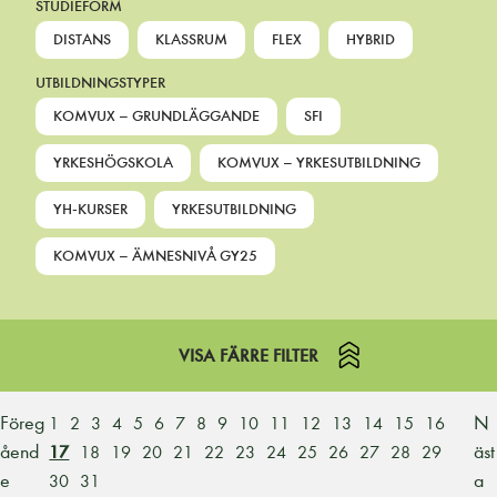
STUDIEFORM
DISTANS
KLASSRUM
FLEX
HYBRID
UTBILDNINGSTYPER
KOMVUX – GRUNDLÄGGANDE
SFI
YRKESHÖGSKOLA
KOMVUX – YRKESUTBILDNING
YH-KURSER
YRKESUTBILDNING
KOMVUX – ÄMNESNIVÅ GY25
VISA FÄRRE FILTER
Föreg
N
1
2
3
4
5
6
7
8
9
10
11
12
13
14
15
16
åend
äst
17
18
19
20
21
22
23
24
25
26
27
28
29
e
a
30
31