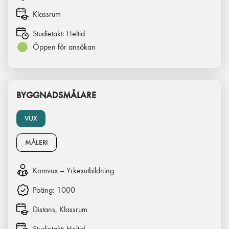
Klassrum
Studietakt:
Heltid
Öppen för ansökan
BYGGNADSMÅLARE
VUX
MÅLERI
Komvux – Yrkesutbildning
Poäng:
1000
Distans, Klassrum
Studietakt:
Heltid