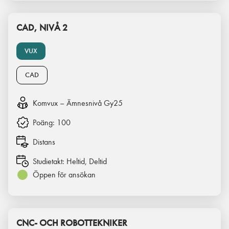
CAD, NIVÅ 2
VUX
CAD
Komvux – Ämnesnivå Gy25
Poäng:
100
Distans
Studietakt:
Heltid, Deltid
Öppen för ansökan
CNC- OCH ROBOTTEKNIKER