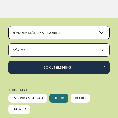
Main Navigation
BLÄDDRA BLAND KATEGORIER
SÖK ORT
SÖK UTBILDNING
STUDIETAKT
INDIVIDANPASSAD
HELTID
DELTID
HALVTID