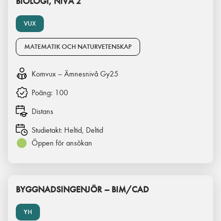
BIOLOGI, NIVÅ 2
VUX
MATEMATIK OCH NATURVETENSKAP
Komvux – Ämnesnivå Gy25
Poäng:
100
Distans
Studietakt:
Heltid, Deltid
Öppen för ansökan
BYGGNADSINGENJÖR – BIM/CAD
YH