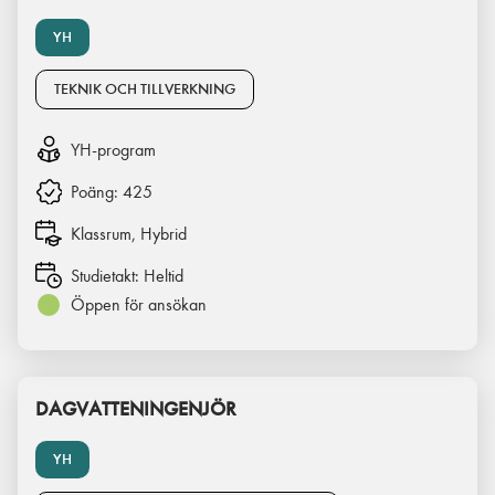
YH
TEKNIK OCH TILLVERKNING
YH-program
Poäng:
425
Klassrum, Hybrid
Studietakt:
Heltid
Öppen för ansökan
DAGVATTENINGENJÖR
YH