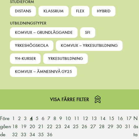
STUDIEFORM
DISTANS
KLASSRUM
FLEX
HYBRID
UTBILDNINGSTYPER
KOMVUX – GRUNDLÄGGANDE
SFI
YRKESHÖGSKOLA
KOMVUX – YRKESUTBILDNING
YH-KURSER
YRKESUTBILDNING
KOMVUX – ÄMNESNIVÅ GY25
VISA FÄRRE FILTER
Före
N
1
2
3
4
5
6
7
8
9
10
11
12
13
14
15
16
17
gåen
äs
18
19
20
21
22
23
24
25
26
27
28
29
30
31
de
ta
32
33
34
35
36