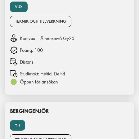
VUX
TEKNIK OCH TILLVERKNING
Komvux – Ämnesnivå Gy25
Poäng:
100
Distans
Studietakt:
Heltid, Deltid
Öppen för ansökan
BERGINGENJÖR
YH