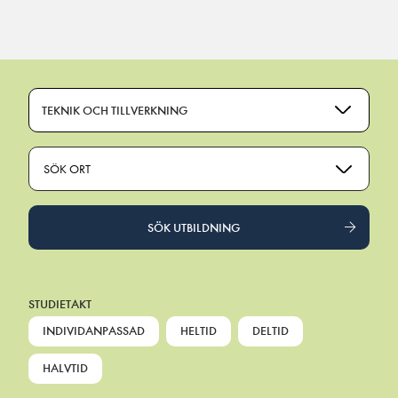
Main Navigation
TEKNIK OCH TILLVERKNING
SÖK ORT
SÖK UTBILDNING
STUDIETAKT
INDIVIDANPASSAD
HELTID
DELTID
HALVTID