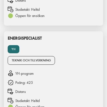
Distans
Studietakt:
Heltid
Öppen för ansökan
ENERGISPECIALIST
YH
TEKNIK OCH TILLVERKNING
YH-program
Poäng:
425
Distans
Studietakt:
Heltid
Öppen för ansökan