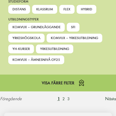
STUDIEFORM
DISTANS
KLASSRUM
FLEX
HYBRID
UTBILDNINGSTYPER
KOMVUX – GRUNDLÄGGANDE
SFI
YRKESHÖGSKOLA
KOMVUX – YRKESUTBILDNING
YH-KURSER
YRKESUTBILDNING
KOMVUX – ÄMNESNIVÅ GY25
VISA FÄRRE FILTER
Föregående
Nästa
1
2
3