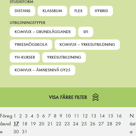
STUDIEFORM
DISTANS
KLASSRUM
FLEX
HYBRID
UTBILDNINGSTYPER
KOMVUX – GRUNDLÄGGANDE
SFI
YRKESHÖGSKOLA
KOMVUX – YRKESUTBILDNING
YH-KURSER
YRKESUTBILDNING
KOMVUX – ÄMNESNIVÅ GY25
VISA FÄRRE FILTER
Föreg
N
1
2
3
4
5
6
7
8
9
10
11
12
13
14
15
16
åend
äst
17
18
19
20
21
22
23
24
25
26
27
28
29
e
a
30
31