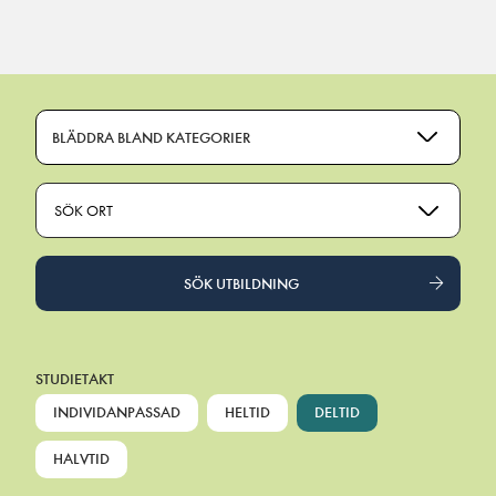
Main Navigation
BLÄDDRA BLAND KATEGORIER
SÖK ORT
SÖK UTBILDNING
STUDIETAKT
INDIVIDANPASSAD
HELTID
DELTID
HALVTID