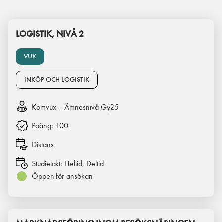
LOGISTIK, NIVÅ 2
VUX
INKÖP OCH LOGISTIK
Komvux – Ämnesnivå Gy25
Poäng:
100
Distans
Studietakt:
Heltid, Deltid
Öppen för ansökan