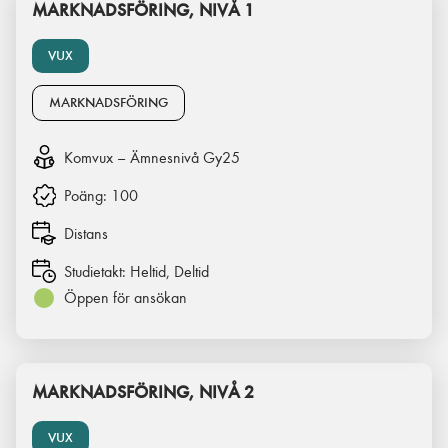
MARKNADSFÖRING, NIVÅ 1
VUX
MARKNADSFÖRING
Komvux – Ämnesnivå Gy25
Poäng:
100
Distans
Studietakt:
Heltid, Deltid
Öppen för ansökan
MARKNADSFÖRING, NIVÅ 2
VUX