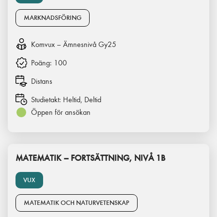
MARKNADSFÖRING
Komvux – Ämnesnivå Gy25
Poäng:
100
Distans
Studietakt:
Heltid, Deltid
Öppen för ansökan
MATEMATIK – FORTSÄTTNING, NIVÅ 1B
VUX
MATEMATIK OCH NATURVETENSKAP