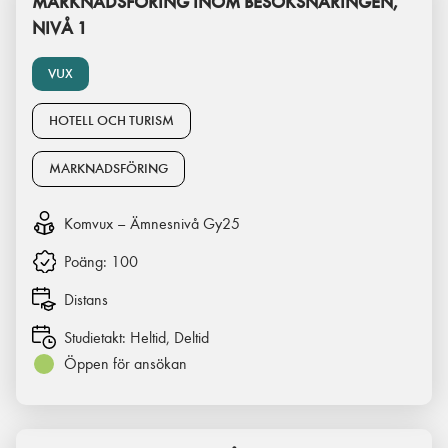
MARKNADSFÖRING INOM BESÖKSNÄRINGEN,
NIVÅ 1
VUX
HOTELL OCH TURISM
MARKNADSFÖRING
Komvux – Ämnesnivå Gy25
Poäng:
100
Distans
Studietakt:
Heltid, Deltid
Öppen för ansökan